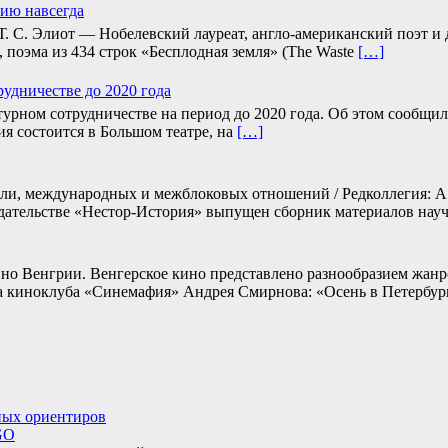
зию навсегда
и Т. С. Элиот — Нобелевский лауреат, англо-американский поэт 
, поэма из 434 строк «Бесплодная земля» (The Waste
[…]
удничестве до 2020 года
турном сотрудничестве на период до 2020 года. Об этом сообщи
я состоится в Большом театре, на
[…]
ели, международных и межблоковых отношений / Редколлегия: А.
 издательстве «Нестор-История» выпущен сборник материалов на
ино Венгрии. Венгерское кино представлено разнообразием жанр
а киноклуба «Синемафия» Андрея Смирнова: «Осень в Петербург
ных ориентиров
EGO