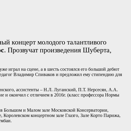
ный концерт молодого талантливого
ос
. Прозвучат произведения Шуберта,
уже играл на сцене, а в шесть состоялся его большой дебют
педагог Владимир Спиваков и предложил ему стипендию для
ского, ассистенты – Н.Л. Луганский, П.Т. Нерсесян, А.А.
е и окончил с отличием в 2016г. (класс профессора Нормы
е в Большом и Малом зале Московской Консерватории,
Королевском концертном зале Глазго, Зале Корто Парижа,
умбаи.