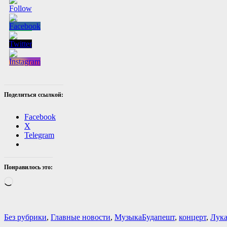
Поделиться ссылкой:
Facebook
X
Telegram
Понравилось это:
Загрузка…
Категории
Теги
Без рубрики
,
Главные новости
,
Музыка
Будапешт
,
концерт
,
Лука