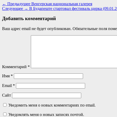
Навигация
Предыдущая
← Предыдущее
Венгерская национальная галерея
Следующая
запись:
Следующее →
В Будапеште стартовал фестиваль цирка (09.01.2
по
запись:
записям
Добавить комментарий
Ваш адрес email не будет опубликован.
Обязательные поля пом
Комментарий
*
Имя
*
Email
*
Сайт
Уведомить меня о новых комментариях по email.
Уведомлять меня о новых записях почтой.