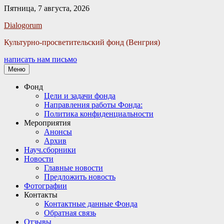
Пятница, 7 августа, 2026
Facebook
Twitter
Email
Instagram
VKontakte
Сайт
Телефон
Dialogorum
Культурно-просветительский фонд (Венгрия)
написать нам письмо
Меню
Основное
Фонд
Цели и задачи фонда
меню
Направления работы Фонда:
Политика конфиденциальности
Мероприятия
Анонсы
Архив
Науч.сборники
Новости
Главные новости
Предложить новость
Фотографии
Контакты
Контактные данные Фонда
Обратная связь
Отзывы