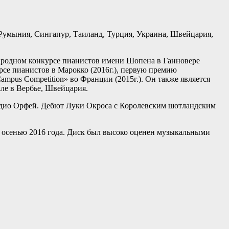
, Румыния, Сингапур, Таиланд, Турция, Украина, Швейцария,
народном конкурсе пианистов имени Шопена в Ганновере
се пианистов в Марокко (2016г.), первую премию
mpus Competition» во Франции (2015г.). Он также является
але в Вербье, Швейцария.
e, радио Орфей. Дебют Луки Окроса с Королевским шотландским
 осенью 2016 года. Диск был высоко оценен музыкальными