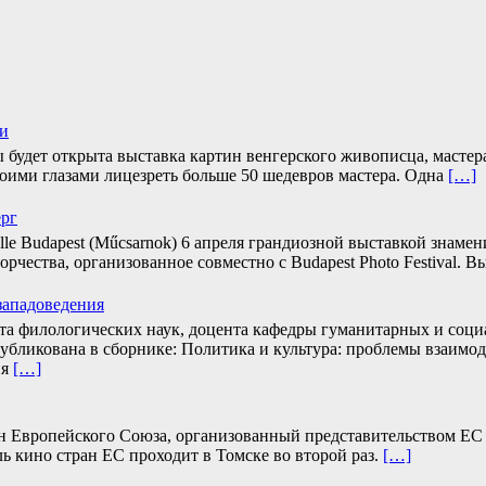
чи
ны будет открыта выставка картин венгерского живописца, масте
оими глазами лицезреть больше 50 шедевров мастера. Одна
[…]
ерг
lle Budapest (Műcsarnok) 6 апреля грандиозной выставкой знаме
рчества, организованное совместно с Budapest Photo Festival. В
западоведения
та филологических наук, доцента кафедры гуманитарных и соц
публикована в сборнике: Политика и культура: проблемы взаимо
ия
[…]
ран Европейского Союза, организованный представительством Е
ь кино стран ЕС проходит в Томске во второй раз.
[…]