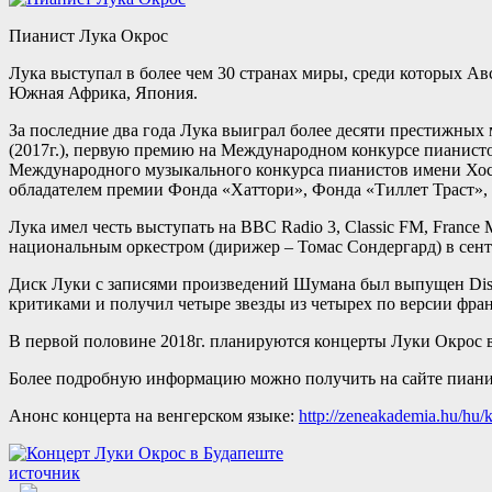
Пианист Лука Окрос
Лука выступал в более чем 30 странах миры, среди которых Ав
Южная Африка, Япония.
За последние два года Лука выиграл более десяти престижны
(2017г.), первую премию на Международном конкурсе пианисто
Международного музыкального конкурса пианистов имени Хосе 
обладателем премии Фонда «Хаттори», Фонда «Тиллет Траст», п
Лука имел честь выступать на BBC Radio 3, Classic FM, France
национальным оркестром (дирижер – Томас Сондергард) в сентя
Диск Луки с записями произведений Шумана был выпущен Disc
критиками и получил четыре звезды из четырех по версии франц
В первой половине 2018г. планируются концерты Луки Окрос в
Более подробную информацию можно получить на сайте пиан
Анонс концерта на венгерском языке:
http://zeneakademia.hu/hu/
источник