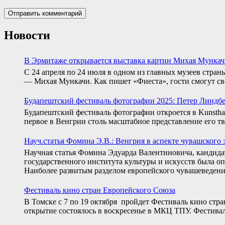
Новости
В Эрмитаже открывается выставка картин Михая Мунка
С 24 апреля по 24 июля в одном из главных музеев стра
— Михая Мункачи. Как пишет «Фиеста», гости смогут св
Будапештский фестиваль фотографии 2025: Петер Линдб
Будапештский фестиваль фотографии откроется в Kunstha
первое в Венгрии столь масштабное представление его тво
Науч.статья Фомина Э.В.: Венгрия в аспекте чувашского 
Научная статья Фомина Эдуарда Валентиновича, кандида
государственного института культуры и искусств была о
Наиболее развитым разделом европейского чувашеведен
Фестиваль кино стран Европейского Союза
В Томске с 7 по 19 октября пройдет Фестиваль кино ст
открытие состоялось в воскресенье в МКЦ ТПУ. Фестивал