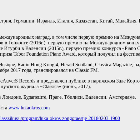
стрия, Германии, Израиль, Италия, Казахстан, Китай, Малайзия
х международных наград, в том числе первую премию на Между
в в Гонконге (2016г.), первую премию на Международном конкур
Итурби в Валенсии (2015г.), первую премию конкурса «Piano Ca
риза Tabor Foundation Piano Award, который получил на фестив
 Musique, Radio Hong Kong 4, Herald Scotland, Classica Magazin
бре 2017 года, транслировался на Classic FM.
AuverS Records и представлен публике в парижском Зале Корто
узского журнала «Classica» (июнь, 2017).
 Лондоне, Будапеште, Праге, Тбилиси, Валенсии, Амстердаме.
иста
www.lukaokros.com
klasszikus/-/program/luka-okros-zongoraestje-20180203-1900