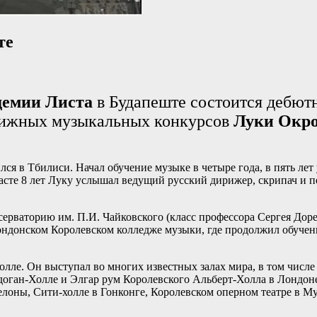
те
демии Листа
в Будапеште состоится дебют
стижных музыкальных конкурсов
Луки Окр
ся в Тбилиси. Начал обучение музыке в четыре года, в пять лет 
асте 8 лет Луку услышал ведущий русский дирижер, скрипач и 
ерваторию им. П.И. Чайковского (класс профессора Сергея Дорен
ндонском Королевском колледже музыки, где продолжил обучени
олле. Он выступал во многих известных залах мира, в том числ
ан-Холле и Элгар рум Королевского Альберт-Холла в Лондоне, 
лоны, Сити-холле в Гонконге, Королевском оперном театре в М