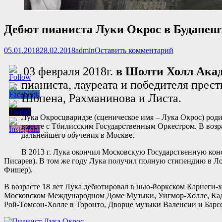
Дебют пианиста Луки Окрос в Будапеш
Опубликовано
Автор
05.01.2018
28.02.2018
admin
Оставить комментарий
03 февраля 2018г.
в Шолти Холл Ака
пианиста, лауреата и победителя пре
Шопена, Рахманинова и Листа.
Лука Окросцваридзе (сценическое имя – Лука Окрос) родил
вместе с Тбилисским Государственным Оркестром. В возр
дальнейшего обучения в Москве.
В 2013 г. Лука окончил Московскую Государственную конс
Писарев). В том же году Лука получил полную стипендию в Ло
Фишер).
В возрасте 18 лет Лука дебютировал в нью-йоркском Карнеги-х
Московском Международном Доме Музыки, Уигмор-Холле, Кадог
Рой-Томсон-Холле в Торонто, Дворце музыки Валенсии и Барсе