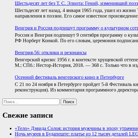
Шестьдесят лет без Т. С. Элиота: Гений, изменивший поэ
Шестьдесят лет назад, 4 января 1965 года, ушел из жизн
направления в поэзии. Его самое известное произведение
Венгрия и Россия подпишут программу о культурном сотр
Россия и Венгрия подпишут 9 сентября программу о куль
РФ Норберт Конкой. По его словам, церемония подписани
Венгрия-56: отклики и резонансы
Венгерский кризис 1956 г. в контексте хрущевской оттеп
М.; СПб.: Нестор-История, 2018. — 368 с. Только что в
Осенний фестиваль венгерского кино в Петербурге
С 21 по 24 ноября в Петербурге пройдет 5-й Фестиваль к
реконструкция). Из комментария программного директор
Найти:
Свежие записи
«Тело» Дэвида Сoлоя: история мужчины в эпоху утрачен
Ночь музеев в Будапеште: платье из 12 тысяч деталей L