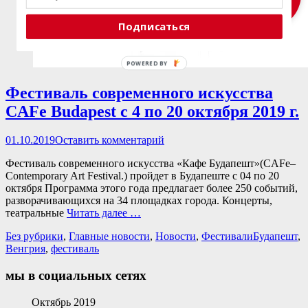
Подписаться
POWERED
BY
Фестиваль современного искусства
CAFe Budapest с 4 по 20 октября 2019 г.
Опубликовано
01.10.2019
Оставить комментарий
Фестиваль современного искусства «Кафе Будапешт»(CAFe–
Contemporary Art Festival.) пройдет в Будапеште с 04 по 20
октября Программа этого года предлагает более 250 событий,
разворачивающихся на 34 площадках города. Концерты,
театральные
Читать далее …
Категории
Теги
Без рубрики
,
Главные новости
,
Новости
,
Фестивали
Будапешт
,
Венгрия
,
фестиваль
мы в социальных сетях
Facebook
Twitter
Email
Instagram
VKontakte
Сайт
Телефон
Октябрь 2019