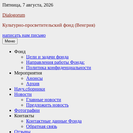
Пятница, 7 августа, 2026
Facebook
Twitter
Email
Instagram
VKontakte
Сайт
Телефон
Dialogorum
Культурно-просветительский фонд (Венгрия)
написать нам письмо
Меню
Основное
Фонд
Цели и задачи фонда
меню
Направления работы Фонда:
Политика конфиденциальности
Мероприятия
Анонсы
Архив
Науч.сборники
Новости
Главные новости
Предложить новость
Фотографии
Контакты
Контактные данные Фонда
Обратная связь
Отзывы