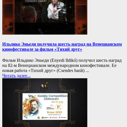
Ильдико Эньеди получила шесть наград на Венецианском
кинофестивале за фильм «Тихий друг»
Фильм Ильдико Эньеди (Enyedi Ildikó) получил шесть наград
на 82-м Венецианском международном кинофестивале. Ее
новая работа «Тихий друг» (Csendes barát) ...
Читать далее...