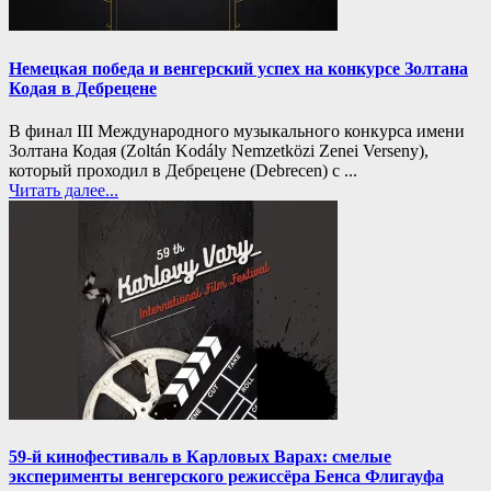
Немецкая победа и венгерский успех на конкурсе Золтана
Кодая в Дебрецене
В финал III Международного музыкального конкурса имени
Золтана Кодая (Zoltán Kodály Nemzetközi Zenei Verseny),
который проходил в Дебрецене (Debrecen) с ...
Читать далее...
59-й кинофестиваль в Карловых Варах: смелые
эксперименты венгерского режиссёра Бенса Флигауфа