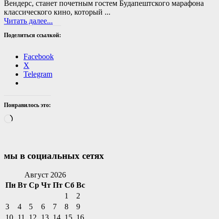
Вендерс, станет почетным гостем Будапештского марафона
классического кино, который ...
Читать далее...
Поделиться ссылкой:
Facebook
X
Telegram
Понравилось это:
Загрузка…
мы в социальных сетях
Facebook
Twitter
Email
Instagram
VKontakte
Сайт
Телефон
Август 2026
Пн
Вт
Ср
Чт
Пт
Сб
Вс
1
2
3
4
5
6
7
8
9
10
11
12
13
14
15
16