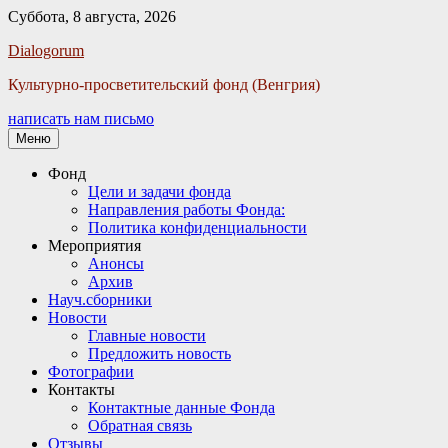
Суббота, 8 августа, 2026
Facebook
Twitter
Email
Instagram
VKontakte
Сайт
Телефон
Dialogorum
Культурно-просветительский фонд (Венгрия)
написать нам письмо
Меню
Основное
Фонд
Цели и задачи фонда
меню
Направления работы Фонда:
Политика конфиденциальности
Мероприятия
Анонсы
Архив
Науч.сборники
Новости
Главные новости
Предложить новость
Фотографии
Контакты
Контактные данные Фонда
Обратная связь
Отзывы