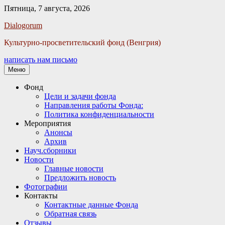
Пятница, 7 августа, 2026
Facebook
Twitter
Email
Instagram
VKontakte
Сайт
Телефон
Dialogorum
Культурно-просветительский фонд (Венгрия)
написать нам письмо
Меню
Основное
Фонд
Цели и задачи фонда
меню
Направления работы Фонда:
Политика конфиденциальности
Мероприятия
Анонсы
Архив
Науч.сборники
Новости
Главные новости
Предложить новость
Фотографии
Контакты
Контактные данные Фонда
Обратная связь
Отзывы