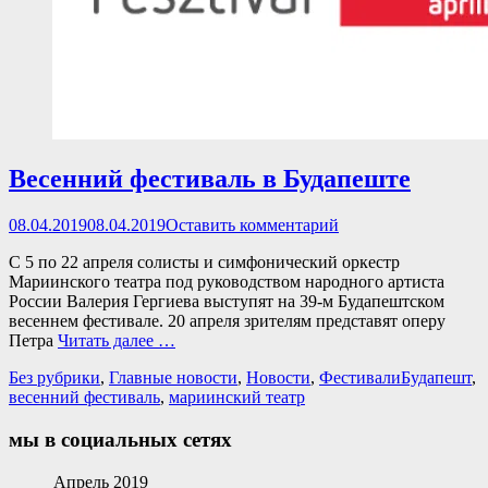
Весенний фестиваль в Будапеште
Опубликовано
08.04.2019
08.04.2019
Оставить комментарий
С 5 по 22 апреля солисты и симфонический оркестр
Мариинского театра под руководством народного артиста
России Валерия Гергиева выступят на 39-м Будапештском
весеннем фестивале. 20 апреля зрителям представят оперу
Петра
Читать далее …
Категории
Теги
Без рубрики
,
Главные новости
,
Новости
,
Фестивали
Будапешт
,
весенний фестиваль
,
мариинский театр
мы в социальных сетях
Facebook
Twitter
Email
Instagram
VKontakte
Сайт
Телефон
Апрель 2019