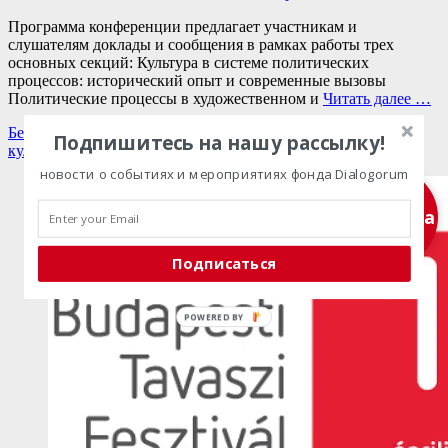
Программа конференции предлагает участникам и
слушателям доклады и сообщения в рамках работы трех
основных секций: Культура в системе политических
процессов: исторический опыт и современные вызовы
Политические процессы в художественном и
Читать далее …
Категории
Теги
Без рубрики
,
Главные новости
конференция
,
политика и
Подпишитесь на нашу рассылку!
культура
новости о событиях и мероприятиях фонда Dialogorum
Подписка
Подписаться