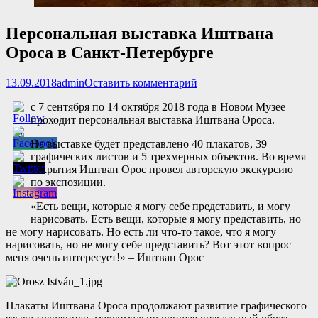
Персональная выставка Иштвана
Ороса в Санкт-Петербурге
Опубликовано
Автор
13.09.2018
admin
Оставить комментарий
с 7 сентября по 14 октября 2018 года в Новом Музее
проходит персональная выставка Иштвана Ороса.
На выставке будет представлено 40 плакатов, 39
графических листов и 5 трехмерных объектов. Во время
открытия Иштван Орос провел авторскую экскурсию
по экспозиции.
«Есть вещи, которые я могу себе представить, и могу
нарисовать. Есть вещи, которые я могу представить, но
не могу нарисовать. Но есть ли что-то такое, что я могу
нарисовать, но не могу себе представить? Вот этот вопрос
меня очень интересует!» – Иштван Орос
Плакаты Иштвана Ороса продолжают развитие графического