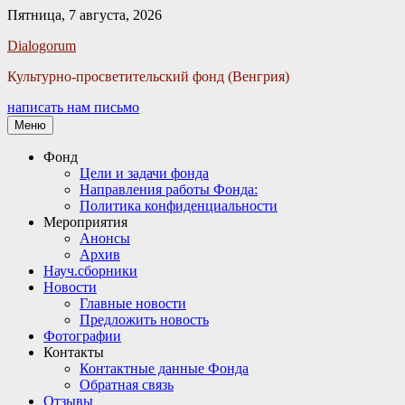
Пятница, 7 августа, 2026
Facebook
Twitter
Email
Instagram
VKontakte
Сайт
Телефон
Dialogorum
Культурно-просветительский фонд (Венгрия)
написать нам письмо
Меню
Основное
Фонд
Цели и задачи фонда
меню
Направления работы Фонда:
Политика конфиденциальности
Мероприятия
Анонсы
Архив
Науч.сборники
Новости
Главные новости
Предложить новость
Фотографии
Контакты
Контактные данные Фонда
Обратная связь
Отзывы