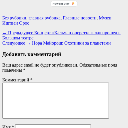
POWERED BY
Категории
Теги
Без рубрики
,
главная рубрика
,
Главные новости
,
Музеи
Иштван Орос
Навигация
Предыдущая
← Предыдущее
Концерт «Кальман оперетта гала» прошел в
запись:
Большом театре
по
Следующая
Следующее →
Нора Майорош: Охотники за планетами
записям
запись:
Добавить комментарий
Ваш адрес email не будет опубликован.
Обязательные поля
помечены
*
Комментарий
*
Имя
*