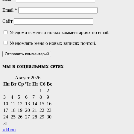
Email
*
Сайт
Уведомить меня о новых комментариях по email.
Уведомлять меня о новых записях почтой.
мы в социальных сетях
Facebook
Twitter
Email
Instagram
VKontakte
Сайт
Телефон
Август 2026
Пн
Вт
Ср
Чт
Пт
Сб
Вс
1
2
3
4
5
6
7
8
9
10
11
12
13
14
15
16
17
18
19
20
21
22
23
24
25
26
27
28
29
30
31
« Июн