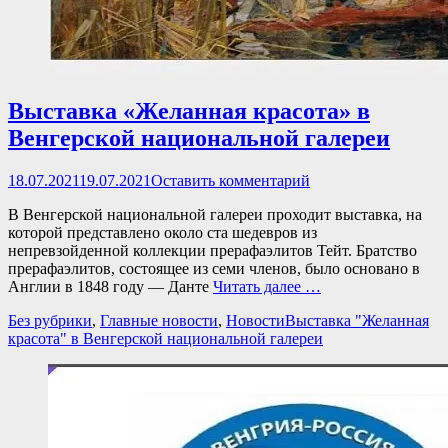
Выставка «Желанная красота» в
Венгерской национальной галереи
Опубликовано
18.07.2021
19.07.2021
Оставить комментарий
В Венгерской национальной галереи проходит выставка, на
которой представлено около ста шедевров из
непревзойденной коллекции прерафаэлитов Тейт. Братство
прерафаэлитов, состоящее из семи членов, было основано в
Англии в 1848 году — Данте
Читать далее …
Категории
Теги
Без рубрики
,
Главные новости
,
Новости
Выставка "Желанная
красота" в Венгерской национальной галереи