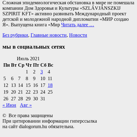
Сложная эпидемиологическая обстановка в мире не помешала
компании Дом Здоровья и Культуры «SZLÁVJÁNSZKIJ
SZPIRIT KFT» активно развивать Международный проект
детской и молодежной народной дипломатии «МИР создаю
Я». Выпущена книга «Мир
Читать далее …
Категории
Без рубрики
,
Главные новости
,
Новости
мы в социальных сетях
Facebook
Twitter
Email
Instagram
VKontakte
Сайт
Телефон
Июль 2021
Пн
Вт
Ср
Чт
Пт
Сб
Вс
1
2
3
4
5
6
7
8
9
10
11
12
13
14
15
16
17
18
19
20
21
22
23
24
25
26
27
28
29
30
31
« Июн
Авг »
© Все права защищены
При цитировании информации гиперссылка
на сайт dialogorum.hu обязательна.