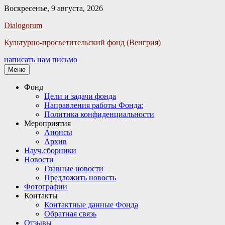
Воскресенье, 9 августа, 2026
Facebook
Twitter
Email
Instagram
VKontakte
Сайт
Телефон
Dialogorum
Культурно-просветительский фонд (Венгрия)
написать нам письмо
Меню
Основное
Фонд
Цели и задачи фонда
меню
Направления работы Фонда:
Политика конфиденциальности
Мероприятия
Анонсы
Архив
Науч.сборники
Новости
Главные новости
Предложить новость
Фотографии
Контакты
Контактные данные Фонда
Обратная связь
Отзывы