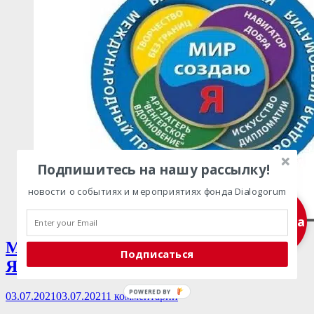
Подпишитесь на нашу рассылку!
новости о событиях и мероприятиях фонда Dialogorum
Подписка
Международный проект «Мир создаю
Подписаться
Я»
POWERED
Опубликовано
03.07.2021
03.07.2021
1 комментарий
BY