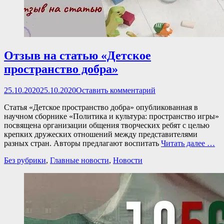
Отзыв на статью «Детское
пространство добра»
Опубликовано
25.10.2020
25.10.2020
Оставить комментарий
Статья «Детское пространство добра» опубликованная в
научном сборнике «Политика и культура: пространство игры»
посвящена организации общения творческих ребят с целью
крепких дружеских отношений между представителями
разных стран. Авторы предлагают воспитать
Читать далее …
Категории
Без рубрики
,
Главные новости
,
Новости