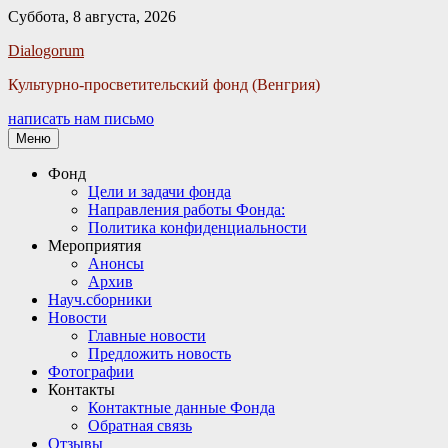
Суббота, 8 августа, 2026
Facebook
Twitter
Email
Instagram
VKontakte
Сайт
Телефон
Dialogorum
Культурно-просветительский фонд (Венгрия)
написать нам письмо
Меню
Основное
Фонд
Цели и задачи фонда
меню
Направления работы Фонда:
Политика конфиденциальности
Мероприятия
Анонсы
Архив
Науч.сборники
Новости
Главные новости
Предложить новость
Фотографии
Контакты
Контактные данные Фонда
Обратная связь
Отзывы