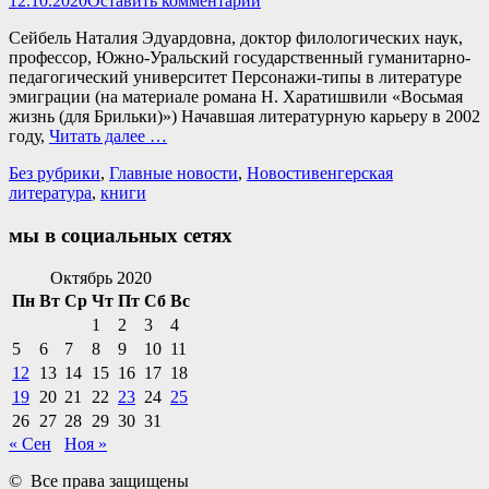
12.10.2020
Оставить комментарий
Сейбель Наталия Эдуардовна, доктор филологических наук,
профессор, Южно-Уральский государственный гуманитарно-
педагогический университет Персонажи-типы в литературе
эмиграции (на материале романа Н. Харатишвили «Восьмая
жизнь (для Брильки)») Начавшая литературную карьеру в 2002
году,
Читать далее …
Категории
Теги
Без рубрики
,
Главные новости
,
Новости
венгерская
литература
,
книги
мы в социальных сетях
Facebook
Twitter
Email
Instagram
VKontakte
Сайт
Телефон
Октябрь 2020
Пн
Вт
Ср
Чт
Пт
Сб
Вс
1
2
3
4
5
6
7
8
9
10
11
12
13
14
15
16
17
18
19
20
21
22
23
24
25
26
27
28
29
30
31
« Сен
Ноя »
© Все права защищены