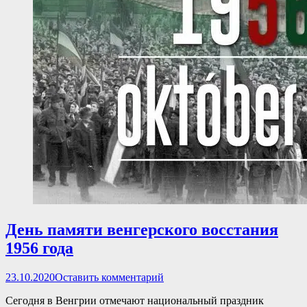
День памяти венгерского восстания
1956 года
Опубликовано
23.10.2020
Оставить комментарий
Сегодня в Венгрии отмечают национальный праздник