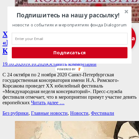
Подпишитесь на нашу рассылку!
новости о событиях и мероприятиях фонда Dialogorum
ХХ ЮБИЛЕЙНЫЙ ФЕСТИВАЛЬ
Подписка
«МЕЖДУНАРОДНАЯ НЕДЕЛЯ
КОНСЕРВАТОРИЙ» 2020
Подписаться
Опубликовано
19.10.2020
19.10.2020
Оставить комментарий
С 24 октября по 2 ноября 2020 Санкт-Петербургская
государственная консерватория имени Н.А. Римского-
Корсакова проведет ХХ юбилейный фестиваль
«Международная неделя консерваторий». Пресс-служба
фестиваля отмечает, что в мероприятии примут участие девять
европейских
Читать далее …
Категории
Без рубрики
,
Главные новости
,
Новости
,
Фестивали