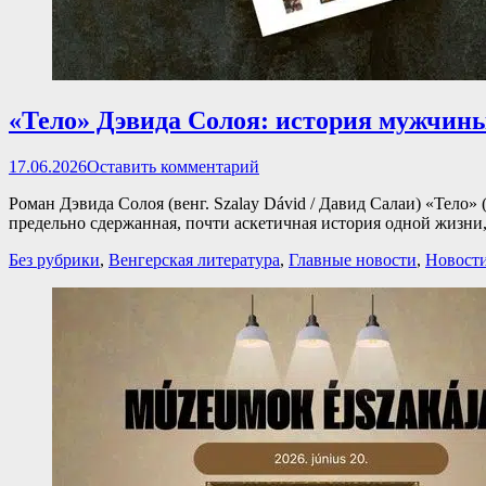
«Тело» Дэвида Сoлоя: история мужчины
Опубликовано
17.06.2026
Оставить комментарий
Роман Дэвида Солоя (венг. Szalay Dávid / Давид Салаи) «Тело»
предельно сдержанная, почти аскетичная история одной жизни
Категории
Без рубрики
,
Венгерская литература
,
Главные новости
,
Новост