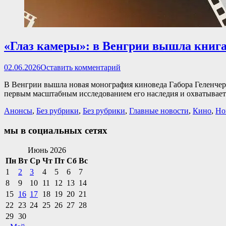
«Глаз камеры»: в Венгрии вышла книг
Опубликовано
02.06.2026
Оставить комментарий
В Венгрии вышла новая монография киноведа Габора Геленчери
первым масштабным исследованием его наследия и охватывает
Категории
Анонсы
,
Без рубрики
,
Без рубрики
,
Главные новости
,
Кино
,
Но
мы в социальных сетях
Facebook
Twitter
Email
Instagram
VKontakte
Сайт
Телефон
Июнь 2026
Пн
Вт
Ср
Чт
Пт
Сб
Вс
1
2
3
4
5
6
7
8
9
10
11
12
13
14
15
16
17
18
19
20
21
22
23
24
25
26
27
28
29
30