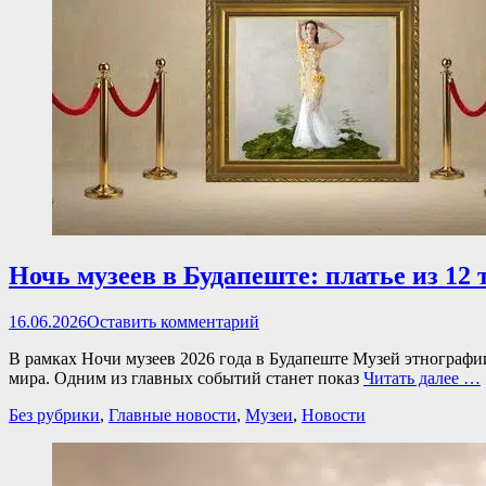
Ночь музеев в Будапеште: платье из 1
Опубликовано
16.06.2026
Оставить комментарий
В рамках Ночи музеев 2026 года в Будапеште Музей этнограф
мира. Одним из главных событий станет показ
Читать далее …
Категории
Без рубрики
,
Главные новости
,
Музеи
,
Новости