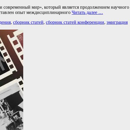
 и современный мир», который является продолжением научного
дставлен опыт междисциплинарного
Читать далее …
дения
,
сборник статей
,
сборник статей конференции
,
эмиграция