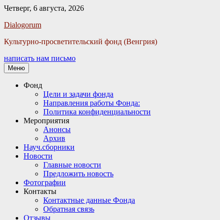
Четверг, 6 августа, 2026
Facebook
Twitter
Email
Instagram
VKontakte
Сайт
Телефон
Dialogorum
Культурно-просветительский фонд (Венгрия)
написать нам письмо
Меню
Основное
Фонд
Цели и задачи фонда
меню
Направления работы Фонда:
Политика конфиденциальности
Мероприятия
Анонсы
Архив
Науч.сборники
Новости
Главные новости
Предложить новость
Фотографии
Контакты
Контактные данные Фонда
Обратная связь
Отзывы