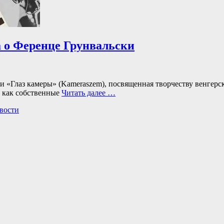
а о Ференце Грунвальски
 «Глаз камеры» (Kameraszem), посвященная творчеству венгерск
 как собственные
Читать далее …
вости