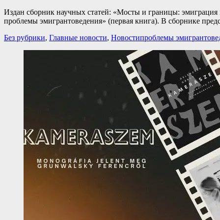
Издан сборник научных статей: «Мосты и границы: эмиграция
проблемы эмигрантоведения» (первая книга). В сборнике пре
Категории
Теги
Без рубрики
,
Главные новости
,
Новости
проблемы эмигрантове