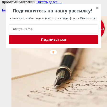
проблемы миграции
Читать далее …
Подпишитесь на нашу рассылку!
Категории
Без рубрики
,
Главные новости
,
Науч.сборники
,
Новости
новости о событиях и мероприятиях фонда Dialogorum
Подписка
Подписаться