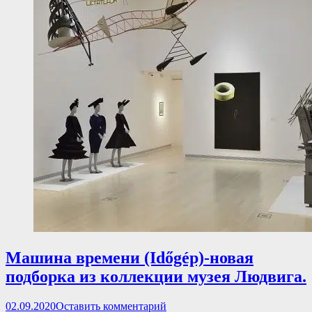
Машина времени (Időgép)-новая
подборка из коллекции музея Людвига.
Опубликовано
02.09.2020
Оставить комментарий