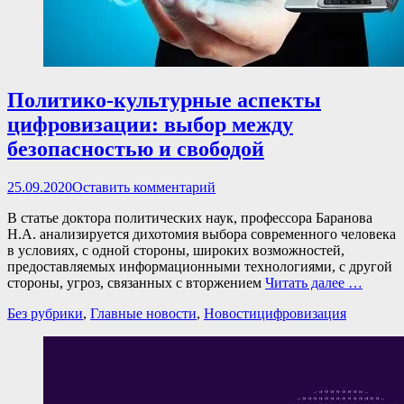
Политико-культурные аспекты
цифровизации: выбор между
безопасностью и свободой
Опубликовано
25.09.2020
Оставить комментарий
В статье доктора политических наук, профессора Баранова
Н.А. анализируется дихотомия выбора современного человека
в условиях, с одной стороны, широких возможностей,
предоставляемых информационными технологиями, с другой
стороны, угроз, связанных с вторжением
Читать далее …
Категории
Теги
Без рубрики
,
Главные новости
,
Новости
цифровизация