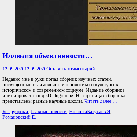
Иллюзия объективности…
Опубликовано
12.09.2020
12.09.2020
Оставить комментарий
Недавно мне в руки попал сборник научных статей,
посвященный взаимодействию политики и культуры в
историческом и современном социуме. Издание сборника
инициировал фонд «Dialogorum». На страницах сборника
представлены разные научные школы,
Читать далее …
Категории
Теги
Без рубрики
,
Главные новости
,
Новости
Батукаев Э
,
Романовский Е.