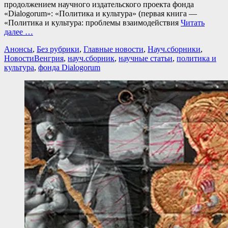
продолжением научного издательского проекта фонда
«Dialogorum»: «Политика и культура» (первая книга —
«Политика и культура: проблемы взаимодействия
Читать
далее …
Категории
Анонсы
,
Без рубрики
,
Главные новости
,
Науч.сборники
,
Теги
Новости
Венгрия
,
науч.сборник
,
научные статьи
,
политика и
культура
,
фонда Dialogorum