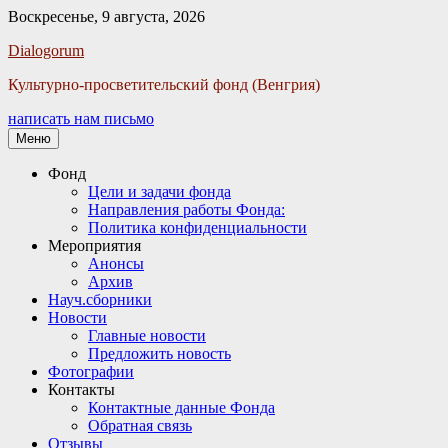
Воскресенье, 9 августа, 2026
Facebook
Twitter
Email
Instagram
VKontakte
Сайт
Телефон
Dialogorum
Культурно-просветительский фонд (Венгрия)
написать нам письмо
Меню
Основное
Фонд
Цели и задачи фонда
меню
Направления работы Фонда:
Политика конфиденциальности
Мероприятия
Анонсы
Архив
Науч.сборники
Новости
Главные новости
Предложить новость
Фотографии
Контакты
Контактные данные Фонда
Обратная связь
Отзывы