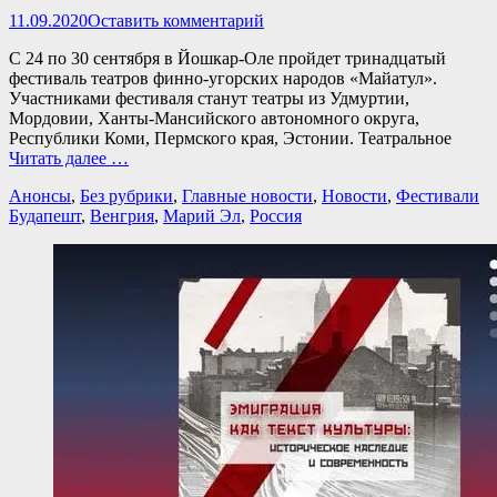
Опубликовано
11.09.2020
Оставить комментарий
C 24 по 30 сентября в Йошкар-Оле пройдет тринадцатый
фестиваль театров финно-угорских народов «Майатул».
Участниками фестиваля станут театры из Удмуртии,
Мордовии, Ханты-Мансийского автономного округа,
Республики Коми, Пермского края, Эстонии. Театральное
Читать далее …
Категории
Те
Анонсы
,
Без рубрики
,
Главные новости
,
Новости
,
Фестивали
Будапешт
,
Венгрия
,
Марий Эл
,
Россия