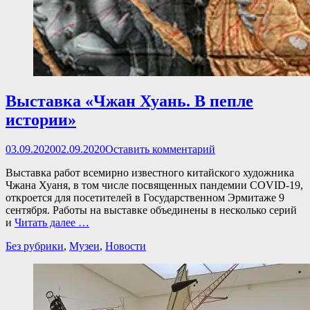
Выставка «Чжан Хуань. В пепле
истории»
Опубликовано
03.09.2020
02.09.2020
Оставить комментарий
Выставка работ всемирно известного китайского художника
Чжана Хуаня, в том числе посвященных пандемии COVID-19,
откроется для посетителей в Государственном Эрмитаже 9
сентября. Работы на выставке объединены в несколько серий
и
Читать далее …
Категории
Без рубрики
,
Музеи
,
Новости