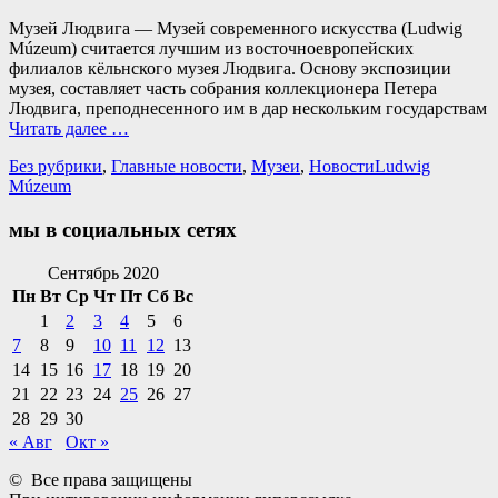
Музей Людвига — Музей современного искусства (Ludwig
Múzeum) считается лучшим из восточноевропейских
филиалов кёльнского музея Людвига. Основу экспозиции
музея, составляет часть собрания коллекционера Петера
Людвига, преподнесенного им в дар нескольким государствам
Читать далее …
Категории
Теги
Без рубрики
,
Главные новости
,
Музеи
,
Новости
Ludwig
Múzeum
мы в социальных сетях
Facebook
Twitter
Email
Instagram
VKontakte
Сайт
Телефон
Сентябрь 2020
Пн
Вт
Ср
Чт
Пт
Сб
Вс
1
2
3
4
5
6
7
8
9
10
11
12
13
14
15
16
17
18
19
20
21
22
23
24
25
26
27
28
29
30
« Авг
Окт »
© Все права защищены