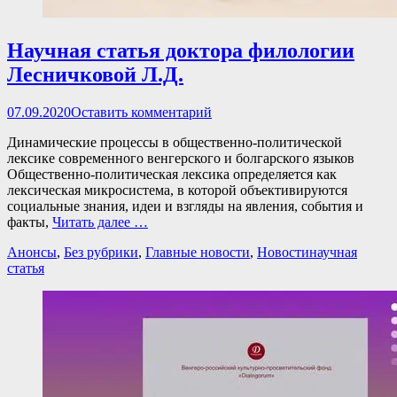
Научная статья дoктopа филoлoгии
Лесничковой Л.Д.
Опубликовано
07.09.2020
Оставить комментарий
Динамические процессы в общественно-политической
лексике современного венгерского и болгарского языков
Общественно-политическая лексика определяется как
лексическая микросистема, в которой объективируются
социальные знания, идеи и взгляды на явления, события и
факты,
Читать далее …
Категории
Теги
Анонсы
,
Без рубрики
,
Главные новости
,
Новости
научная
статья