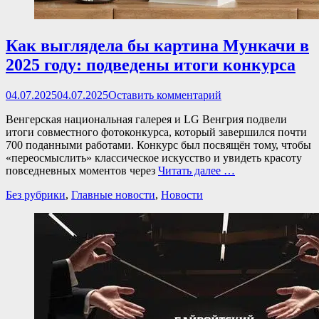
Как выглядела бы картина Мункачи в
2025 году: подведены итоги конкурса
Опубликовано
04.07.2025
04.07.2025
Оставить комментарий
Венгерская национальная галерея и LG Венгрия подвели
итоги совместного фотоконкурса, который завершился почти
700 поданными работами. Конкурс был посвящён тому, чтобы
«переосмыслить» классическое искусство и увидеть красоту
повседневных моментов через
Читать далее …
Категории
Без рубрики
,
Главные новости
,
Новости