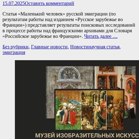
Опубликовано
15.07.2025
Оставить комментарий
Статья «Маленький человек» русской эмиграции (по
результатам работы над изданием «Русское зарубежье во
Франции») представляет результаты поисковых исследований
в процессе работы над французскими архивами для Словаря
«Российское зарубежье во Франции».
Читать далее …
Категории
Теги
Без рубрики
,
Главные новости
,
Новости
научная статья
,
эмиграция