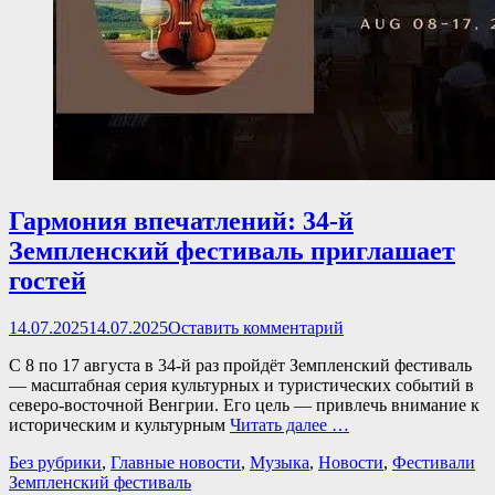
Гармония впечатлений: 34-й
Земпленский фестиваль приглашает
гостей
Опубликовано
14.07.2025
14.07.2025
Оставить комментарий
С 8 по 17 августа в 34-й раз пройдёт Земпленский фестиваль
— масштабная серия культурных и туристических событий в
северо-восточной Венгрии. Его цель — привлечь внимание к
историческим и культурным
Читать далее …
Категории
Те
Без рубрики
,
Главные новости
,
Музыка
,
Новости
,
Фестивали
Земпленский фестиваль