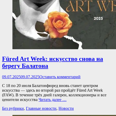
Füred Art Week: искусство снова на
берегу Балатона
Опубликовано
09.07.2025
09.07.2025
Оставить комментарий
С 18 по 20 июля Балатонфюред вновь станет центром
искусства — здесь во второй раз пройдёт Füred Art Week
(FAW). В течение трёх дней галереи, коллекционеры и все
ценители искусства
Читать далее …
Категории
Без рубрики
,
Главные новости
,
Новости