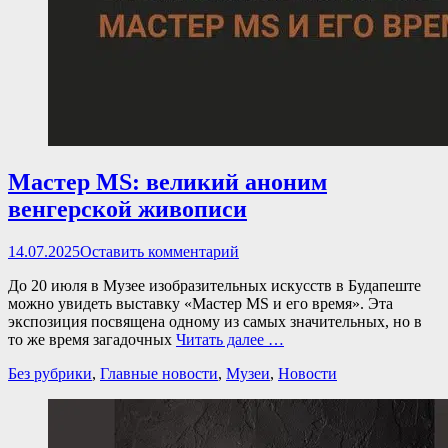
Мастер MS: великий аноним
венгерской живописи
Опубликовано
14.07.2025
Оставить комментарий
До 20 июля в Музее изобразительных искусств в Будапеште
можно увидеть выставку «Мастер MS и его время». Эта
экспозиция посвящена одному из самых значительных, но в
то же время загадочных
Читать далее …
Категории
Без рубрики
,
Главные новости
,
Музеи
,
Новости