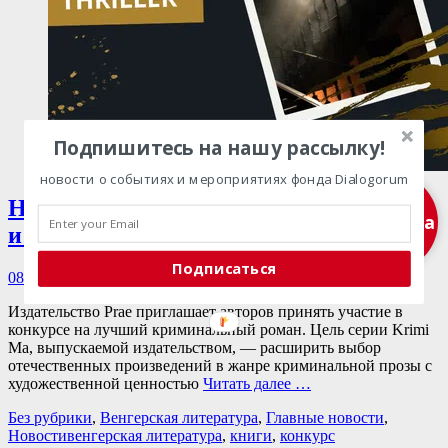
Подпишитесь на нашу рассылку!
новости о событиях и мероприятиях фонда Dialogorum
Напиши свой криминальный роман —
Подписка
и издай его с Prae Kiadó
Подписаться
Опубликовано
08.07.2025
08.07.2025
Оставить комментарий
Издательство Prae приглашает авторов принять участие в
конкурсе на лучший криминальный роман. Цель серии Krimi
Ma, выпускаемой издательством, — расширить выбор
отечественных произведений в жанре криминальной прозы с
художественной ценностью
Читать далее …
Категории
Без рубрики
,
Венгерская литература
,
Главные новости
,
Теги
Новости
венгерская литература
,
книги
,
конкурс