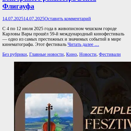
Флигауфа
Опубликовано
14.07.2025
14.07.2025
Оставить комментарий
С 4 по 12 июля 2025 года в живописном чешском городе
Карловы Вары прошёл 59-й международный кинофестиваль
— одно из самых престижных и значимых событий в мире
кинематографа. Этот фестиваль
Читать далее …
Категории
Без рубрики
,
Главные новости
,
Кино
,
Новости
,
Фестивали