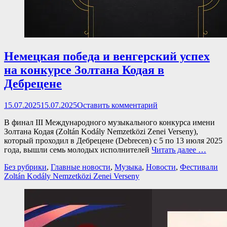
Немецкая победа и венгерский успех
на конкурсе Золтана Кодая в
Дебрецене
Опубликовано
15.07.2025
15.07.2025
Оставить комментарий
В финал III Международного музыкального конкурса имени
Золтана Кодая (Zoltán Kodály Nemzetközi Zenei Verseny),
который проходил в Дебрецене (Debrecen) с 5 по 13 июля 2025
года, вышли семь молодых исполнителей
Читать далее …
Категории
Те
Без рубрики
,
Главные новости
,
Музыка
,
Новости
,
Фестивали
Zoltán Kodály Nemzetközi Zenei Verseny