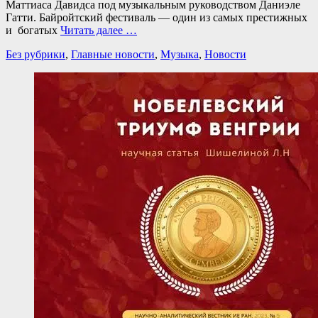
Маттиаса Давидса под музыкальным руководством Даниэле
Гатти. Байройтский фестиваль — один из самых престижных
и богатых
Читать далее …
Категории
Без рубрики
,
Главные новости
,
Музыка
,
Новости