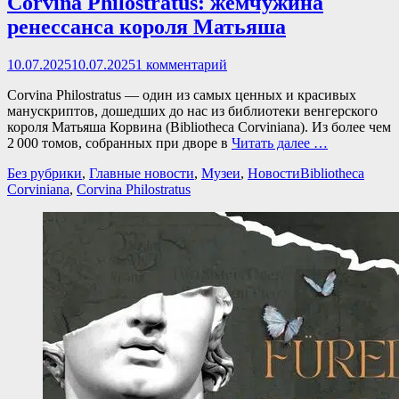
Corvina Philostratus: жемчужина
ренессанса короля Матьяша
Опубликовано
10.07.2025
10.07.2025
1 комментарий
Corvina Philostratus — один из самых ценных и красивых
манускриптов, дошедших до нас из библиотеки венгерского
короля Матьяша Корвина (Bibliotheca Corviniana). Из более чем
2 000 томов, собранных при дворе в
Читать далее …
Категории
Теги
Без рубрики
,
Главные новости
,
Музеи
,
Новости
Bibliotheca
Corviniana
,
Corvina Philostratus