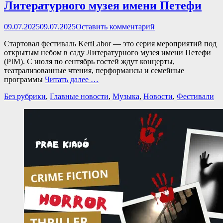
Литературного музея имени Петефи
Опубликовано
09.07.2025
09.07.2025
Оставить комментарий
Стартовал фестиваль KertLabor — это серия мероприятий под
открытым небом в саду Литературного музея имени Петефи
(PIM). С июля по сентябрь гостей ждут концерты,
театрализованные чтения, перформансы и семейные
программы
Читать далее …
Категории
Без рубрики
,
Главные новости
,
Музыка
,
Новости
,
Фестивали