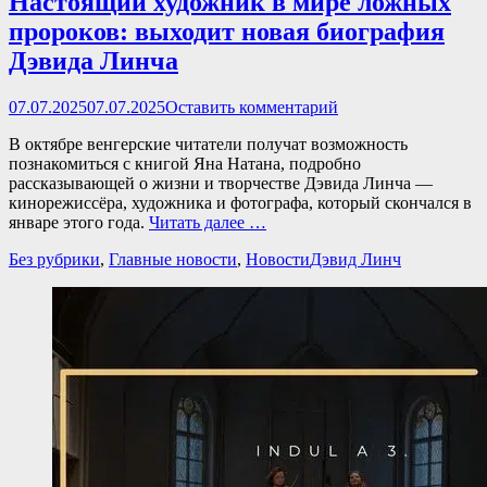
Настоящий художник в мире ложных
пророков: выходит новая биография
Дэвида Линча
Опубликовано
07.07.2025
07.07.2025
Оставить комментарий
В октябре венгерские читатели получат возможность
познакомиться с книгой Яна Натана, подробно
рассказывающей о жизни и творчестве Дэвида Линча —
кинорежиссёра, художника и фотографа, который скончался в
январе этого года.
Читать далее …
Категории
Теги
Без рубрики
,
Главные новости
,
Новости
Дэвид Линч