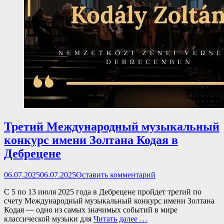
Третий Международный музыкальный
конкурс имени Золтана Кодая в
Дебрецене
Опубликовано
06.07.2025
06.07.2025
Оставить комментарий
С 5 по 13 июля 2025 года в Дебрецене пройдет третий по
счету Международный музыкальный конкурс имени Золтана
Кодая — одно из самых значимых событий в мире
классической музыки для
Читать далее …