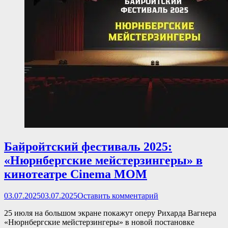
Байройтский фестиваль 2025:
«Нюрнбергские мейстерзингеры» в
кинотеатре Cinema MOM
Опубликовано
03.07.2025
03.07.2025
Оставить комментарий
25 июля на большом экране покажут оперу Рихарда Вагнера
«Нюрнбергские мейстерзингеры» в новой постановке