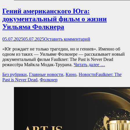
Гений американского Юга:
документальный фильм о жизни
Уильяма Фолкнера
Опубликовано
05.07.2025
05.07.2025
Оставить комментарий
«Юг рождает не только трагедии, но и гениев». Именно об
одном из таких — Уильяме Фолкнере — рассказывает новый
документальный фильм Faulkner: The Past is Never Dead
режиссёра Майкла Модак-Трурана.
Читать далее …
Категории
Теги
Без рубрики
,
Главные новости
,
Кино
,
Новости
Faulkner: The
Past is Never Dead
,
Фолкнер