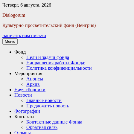
Четверг, 6 августа, 2026
Facebook
Twitter
Email
Instagram
VKontakte
Сайт
Телефон
Dialogorum
Культурно-просветительский фонд (Венгрия)
написать нам письмо
Меню
Основное
Фонд
Цели и задачи фонда
меню
Направления работы Фонда:
Политика конфиденциальности
Мероприятия
Анонсы
Архив
Науч.сборники
Новости
Главные новости
Предложить новость
Фотографии
Контакты
Контактные данные Фонда
Обратная связь
Отзывы