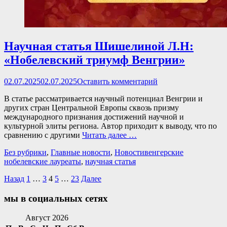
Научная статья Шишелиной Л.Н:
«Нобелевский триумф Венгрии»
Опубликовано
02.07.2025
02.07.2025
Оставить комментарий
В статье рассматривается научный потенциал Венгрии и
других стран Центральной Европы сквозь призму
международного признания достижений научной и
культурной элиты региона. Автор приходит к выводу, что по
сравнению с другими
Читать далее …
Категории
Теги
Без рубрики
,
Главные новости
,
Новости
венгерские
нобелевские лауреаты
,
научная статья
Пагинация
Страница
Страница
Страница
Страница
Страница
Назад
1
…
3
4
5
…
23
Далее
записей
мы в социальных сетях
Facebook
Twitter
Email
Instagram
VKontakte
Сайт
Телефон
Август 2026