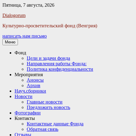
Пятница, 7 августа, 2026
Facebook
Twitter
Email
Instagram
VKontakte
Сайт
Телефон
Dialogorum
Культурно-просветительский фонд (Венгрия)
написать нам письмо
Меню
Основное
Фонд
Цели и задачи фонда
меню
Направления работы Фонда:
Политика конфиденциальности
Мероприятия
Анонсы
Архив
Науч.сборники
Новости
Главные новости
Предложить новость
Фотографии
Контакты
Контактные данные Фонда
Обратная связь
Отзывы