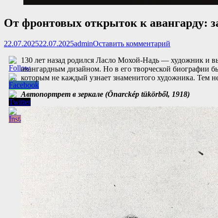
От фронтовых открыток к авангарду: 
Опубликовано
Автор
22.07.2025
22.07.2025
admin
Оставить комментарий
130 лет назад родился Ласло Мохой-Надь — художник и в
авангардным дизайном. Но в его творческой биографии бы
которым не каждый узнает знаменитого художника. Тем не
Автопортрет в зеркале (Önarckép tükörből, 1918)