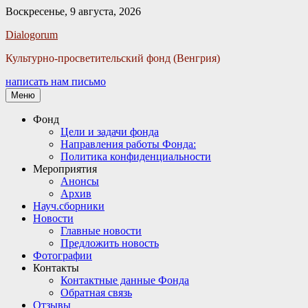
Воскресенье, 9 августа, 2026
Facebook
Twitter
Email
Instagram
VKontakte
Сайт
Телефон
Dialogorum
Культурно-просветительский фонд (Венгрия)
написать нам письмо
Меню
Основное
Фонд
Цели и задачи фонда
меню
Направления работы Фонда:
Политика конфиденциальности
Мероприятия
Анонсы
Архив
Науч.сборники
Новости
Главные новости
Предложить новость
Фотографии
Контакты
Контактные данные Фонда
Обратная связь
Отзывы