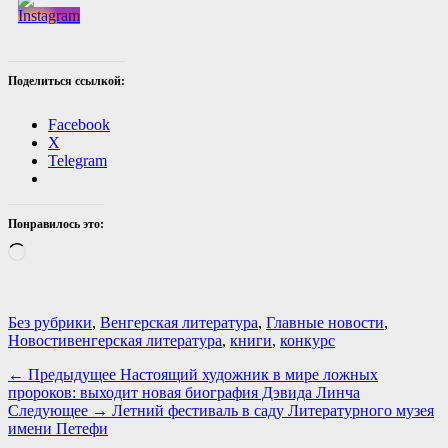
Поделиться ссылкой:
Facebook
X
Telegram
Понравилось это:
Загрузка…
Категории
Без рубрики
,
Венгерская литература
,
Главные новости
,
Теги
Новости
венгерская литература
,
книги
,
конкурс
Навигация
Предыдущая
← Предыдущее
Настоящий художник в мире ложных
запись:
пророков: выходит новая биография Дэвида Линча
по
Следующая
Следующее →
Летний фестиваль в саду Литературного музея
записям
запись:
имени Петефи