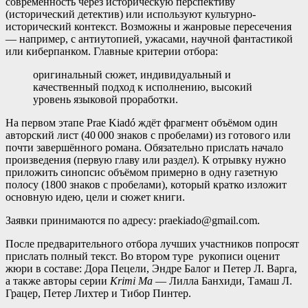
современность через историческую перспективу
(исторический детектив) или используют культурно-
исторический контекст. Возможны и жанровые пересечения
— например, с антиутопией, ужасами, научной фантастикой
или киберпанком. Главные критерии отбора:
оригинальный сюжет, индивидуальный и
качественный подход к исполнению, высокий
уровень языковой проработки.
На первом этапе Prae Kiadó ждёт фрагмент объёмом один
авторский лист (40 000 знаков с пробелами) из готового или
почти завершённого романа. Обязательно прислать начало
произведения (первую главу или раздел). К отрывку нужно
приложить синопсис объёмом примерно в одну газетную
полосу (1800 знаков с пробелами), который кратко изложит
основную идею, цели и сюжет книги.
Заявки принимаются по адресу:
praekiado@gmail.com
.
После предварительного отбора лучших участников попросят
прислать полный текст. Во втором туре рукописи оценит
жюри в составе: Дора Пецели, Эндре Балог и Петер Л. Варга,
а также авторы серии
Krimi Ma
— Лилла Банхиди, Тамаш Л.
Грацер, Петер Лихтер и Тибор Пинтер.