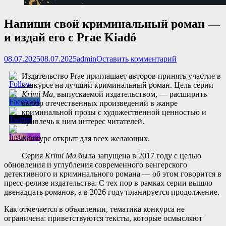
Напиши свой криминальный роман —
и издай его с Prae Kiadó
Опубликовано
Автор
08.07.2025
08.07.2025
admin
Оставить комментарий
Издательство Prae приглашает авторов принять участие в
конкурсе на лучший криминальный роман. Цель серии
Krimi Ma
, выпускаемой издательством, — расширить
выбор отечественных произведений в жанре
криминальной прозы с художественной ценностью и
привлечь к ним интерес читателей.
Конкурс открыт для всех желающих.
Серия
Krimi Ma
была запущена в 2017 году с целью
обновления и углубления современного венгерского
детективного и криминального романа — об этом говорится в
пресс-релизе издательства. С тех пор в рамках серии вышло
двенадцать романов, а в 2026 году планируется продолжение.
Как отмечается в объявлении, тематика конкурса не
ограничена: приветствуются тексты, которые осмысляют