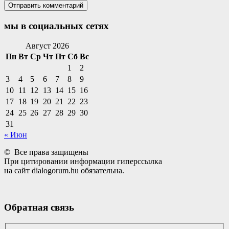
мы в социальных сетях
Facebook
Twitter
Email
Instagram
VKontakte
Сайт
Телефон
Август 2026
Пн
Вт
Ср
Чт
Пт
Сб
Вс
1
2
3
4
5
6
7
8
9
10
11
12
13
14
15
16
17
18
19
20
21
22
23
24
25
26
27
28
29
30
31
« Июн
© Все права защищены
При цитировании информации гиперссылка
на сайт dialogorum.hu обязательна.
Обратная связь