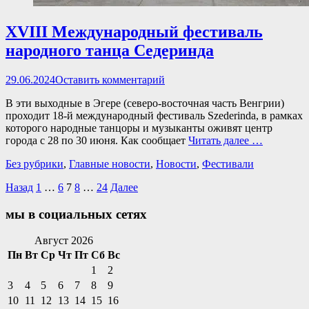
XVIII Международный фестиваль
народного танца Седеринда
Опубликовано
29.06.2024
Оставить комментарий
В эти выходные в Эгере (северо-восточная часть Венгрии)
проходит 18-й международный фестиваль Szederinda, в рамках
которого народные танцоры и музыканты оживят центр
города с 28 по 30 июня. Как сообщает
Читать далее …
Категории
Без рубрики
,
Главные новости
,
Новости
,
Фестивали
Пагинация
Страница
Страница
Страница
Страница
Страница
Назад
1
…
6
7
8
…
24
Далее
записей
мы в социальных сетях
Facebook
Twitter
Email
Instagram
VKontakte
Сайт
Телефон
Август 2026
Пн
Вт
Ср
Чт
Пт
Сб
Вс
1
2
3
4
5
6
7
8
9
10
11
12
13
14
15
16