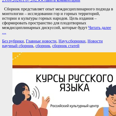
23.09.2024
11.07.2025
Оставить комментарий
Сборник представляет опыт междисциплинарного подхода в
монтологии – исследовании гор и горных территорий,
истории и культуры горных народов. Цель издания –
сформировать пространство для плодотворных
междисциплинарных дискуссий, которые будут
Читать далее
…
Категории
Теги
Без рубрики
,
Главные новости
,
Науч.сборники
,
Новости
научный сборник
,
сборник
,
сборник статей