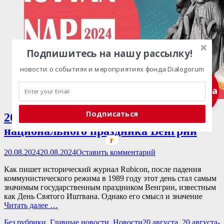
Подпишитесь на нашу рассылку!
новости о событиях и мероприятиях фонда Dialogorum
Подписка
Подписаться
20 августа – от религиозного до
национального праздника Венгрии
Опубликовано
20.08.2024
20.08.2024
Оставить комментарий
Как пишет исторический журнал Rubicon, после падения
коммунистического режима в 1989 году этот день стал самым
значимым государственным праздником Венгрии, известным
как День Святого Иштвана. Однако его смысл и значение
Читать далее …
Категории
Теги
Без рубрики
,
Главные новости
,
Новости
20 августа
,
20 августа-