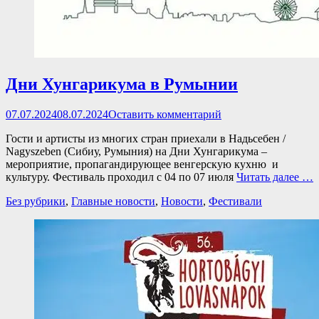
Дни Хунгарикума в Румынии
Опубликовано
07.07.2024
08.07.2024
Оставить комментарий
Гости и артисты из многих стран приехали в Надьсебен /
Nagyszeben (Сибиу, Румыния) на Дни Хунгарикума –
мероприятие, пропагандирующее венгерскую кухню и
культуру. Фестиваль проходил с 04 по 07 июля
Читать далее …
Категории
Без рубрики
,
Главные новости
,
Новости
,
Фестивали