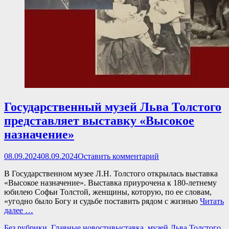
Государственный музей Льва Толстого
представляет выставку «Высокое
назначение»
Опубликовано
08.09.2024
08.09.2024
Оставить комментарий
В Государственном музее Л.Н. Толстого открылась выставка
«Высокое назначение». Выставка приурочена к 180-летнему
юбилею Софьи Толстой, женщины, которую, по ее словам,
«угодно было Богу и судьбе поставить рядом с жизнью
Читать
далее …
Категории
Теги
Без рубрики
,
Главные новости
выставка
,
музей Льва Толстого