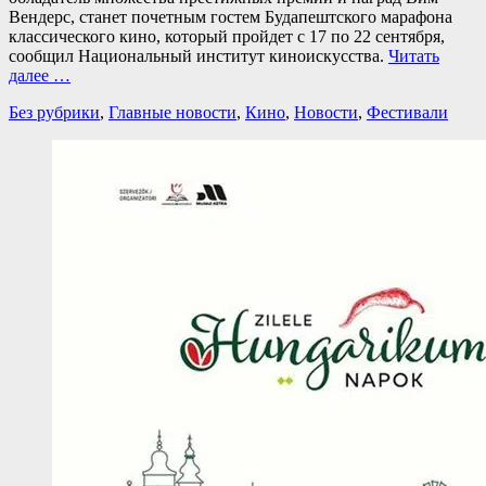
Вендерс, станет почетным гостем Будапештского марафона
классического кино, который пройдет с 17 по 22 сентября,
сообщил Национальный институт киноискусства.
Читать
далее …
Категории
Без рубрики
,
Главные новости
,
Кино
,
Новости
,
Фестивали