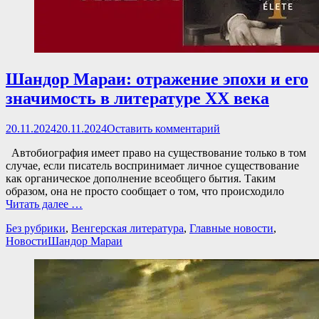
Шандор Мараи: отражение эпохи и его
значимость в литературе XX века
Опубликовано
20.11.2024
20.11.2024
Оставить комментарий
Автобиография имеет право на существование только в том
случае, если писатель воспринимает личное существование
как органическое дополнение всеобщего бытия. Таким
образом, она не просто сообщает о том, что происходило
Читать далее …
Категории
Без рубрики
,
Венгерская литература
,
Главные новости
,
Теги
Новости
Шандор Мараи