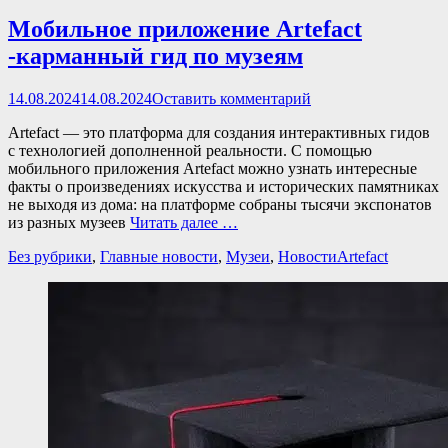
Мобильное приложение Artefact
-карманный гид по музеям
Опубликовано
14.08.2024
14.08.2024
Оставить комментарий
Artefact — это платформа для создания интерактивных гидов
с технологией дополненной реальности. С помощью
мобильного приложения Artefact можно узнать интересные
факты о произведениях искусства и исторических памятниках
не выходя из дома: на платформе собраны тысячи экспонатов
из разных музеев
Читать далее …
Категории
Теги
Без рубрики
,
Главные новости
,
Музеи
,
Новости
Artefact