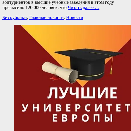
абитуриентов в высшие учебные заведения в этом году
превысило 120 000 человек, что
Читать далее …
Категории
Без рубрики
,
Главные новости
,
Новости