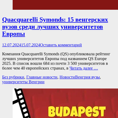
Quacquarelli Symonds: 15 венгерских
вузов среди лучших университетов
Европы
Опубликовано
12.07.2024
15.07.2024
Оставить комментарий
Компания Quacquarelli Symonds (QS) опубликовала рейтинг
лучших университетов Европы под названием QS Europe
2025. В список вошли 684 из почти 3 500 университетов в
более чем 40 европейских странах, в
Читать далее …
Категории
Теги
Без рубрики
,
Главные новости
,
Новости
Венгрия вузы
,
университеты Венгрии