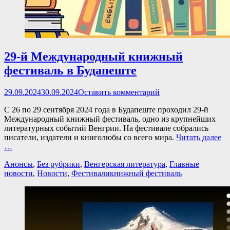
29-й Международный книжный
фестиваль в Будапеште
Опубликовано
29.09.2024
30.09.2024
Оставить комментарий
С 26 по 29 сентября 2024 года в Будапеште проходил 29-й
Международный книжный фестиваль, одно из крупнейших
литературных событий Венгрии. На фестивале собрались
писатели, издатели и книголюбы со всего мира.
Читать далее
…
Категории
Анонсы
,
Без рубрики
,
Венгерская литература
,
Главные
Теги
новости
,
Новости
,
Фестивали
книжный фестиваль