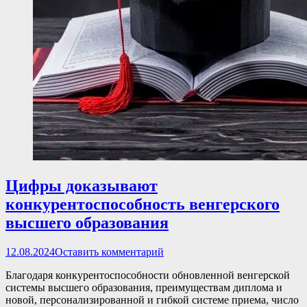
Цифры доказывают
конкурентоспособность венгерского
высшего образования
Опубликовано
12.08.2024
Оставить комментарий
Благодаря конкурентоспособности обновленной венгерской
системы высшего образования, преимуществам диплома и
новой, персонализированной и гибкой системе приема, число