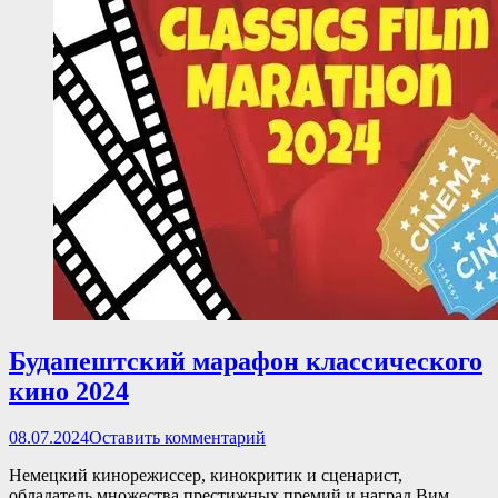
Будапештский марафон классического
кино 2024
Опубликовано
08.07.2024
Оставить комментарий
Немецкий кинорежиссер, кинокритик и сценарист,
обладатель множества престижных премий и наград Вим