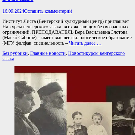
Опубликовано
16.09.2024
Оставить комментарий
Институт Листа (Венгерский культурный центр) приглашает
На курсы венгерского языка всех желающих без возрастных
ограничений. ПРЕПОДАВАТЕЛЬ Вера Васильевна Злотова
(Mackó Gáborné) – имеет высшее филологическое образование
(МГУ, филфак, специальность –
Читать далее …
Категории
Теги
Без рубрики
,
Главные новости
,
Новости
курсы венгерского
языка