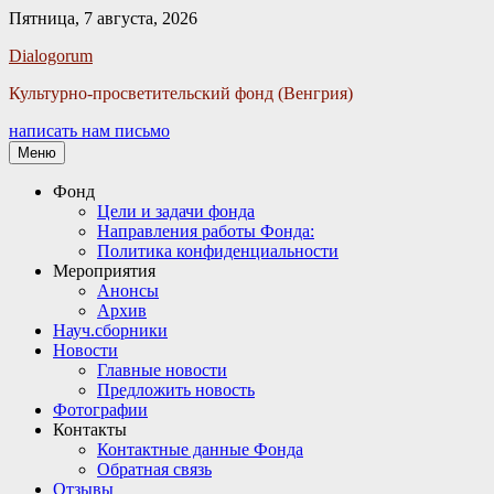
Пятница, 7 августа, 2026
Facebook
Twitter
Email
Instagram
VKontakte
Сайт
Телефон
Dialogorum
Культурно-просветительский фонд (Венгрия)
написать нам письмо
Меню
Основное
Фонд
Цели и задачи фонда
меню
Направления работы Фонда:
Политика конфиденциальности
Мероприятия
Анонсы
Архив
Науч.сборники
Новости
Главные новости
Предложить новость
Фотографии
Контакты
Контактные данные Фонда
Обратная связь
Отзывы