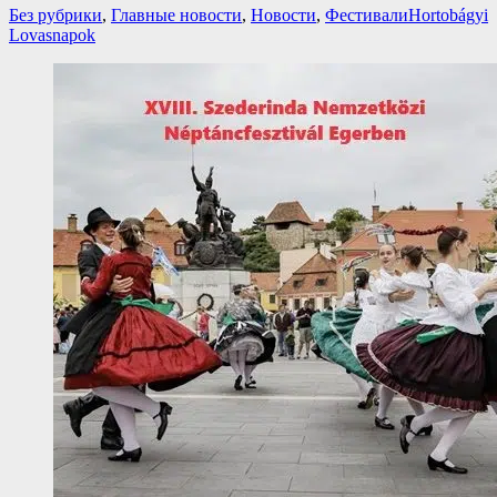
Категории
Теги
Без рубрики
,
Главные новости
,
Новости
,
Фестивали
Hortobágyi
Lovasnapok