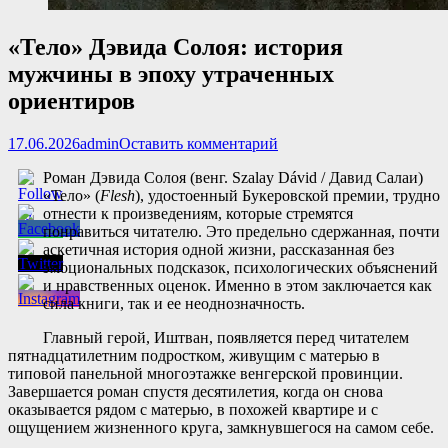
«Тело» Дэвида Сoлоя: история
мужчины в эпоху утраченных
ориентиров
Опубликовано
Автор
17.06.2026
admin
Оставить комментарий
Роман Дэвида Солоя (венг. Szalay Dávid / Давид Салаи)
«Тело» (
Flesh
), удостоенный Букеровской премии, трудно
отнести к произведениям, которые стремятся
понравиться читателю. Это предельно сдержанная, почти
аскетичная история одной жизни, рассказанная без
эмоциональных подсказок, психологических объяснений
и нравственных оценок. Именно в этом заключается как
сила книги, так и ее неоднозначность.
Главный герой, Иштван, появляется перед читателем
пятнадцатилетним подростком, живущим с матерью в
типовой панельной многоэтажке венгерской провинции.
Завершается роман спустя десятилетия, когда он снова
оказывается рядом с матерью, в похожей квартире и с
ощущением жизненного круга, замкнувшегося на самом себе.