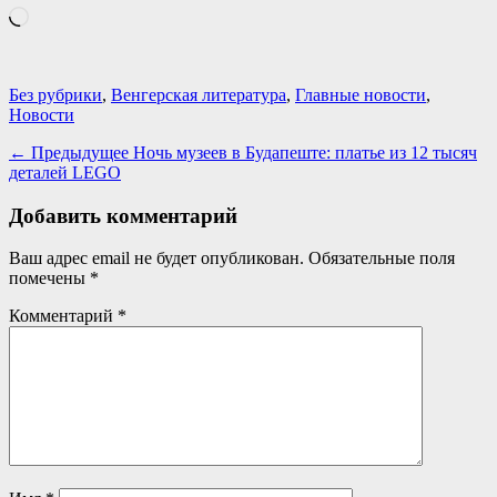
Загрузка…
Категории
Без рубрики
,
Венгерская литература
,
Главные новости
,
Новости
Навигация
Предыдущая
← Предыдущее
Ночь музеев в Будапеште: платье из 12 тысяч
запись:
деталей LEGO
по
записям
Добавить комментарий
Ваш адрес email не будет опубликован.
Обязательные поля
помечены
*
Комментарий
*