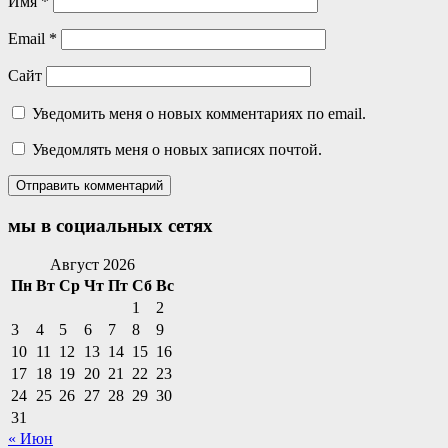
Имя
*
Email
*
Сайт
Уведомить меня о новых комментариях по email.
Уведомлять меня о новых записях почтой.
мы в социальных сетях
Facebook
Twitter
Email
Instagram
VKontakte
Сайт
Телефон
Август 2026
Пн
Вт
Ср
Чт
Пт
Сб
Вс
1
2
3
4
5
6
7
8
9
10
11
12
13
14
15
16
17
18
19
20
21
22
23
24
25
26
27
28
29
30
31
« Июн