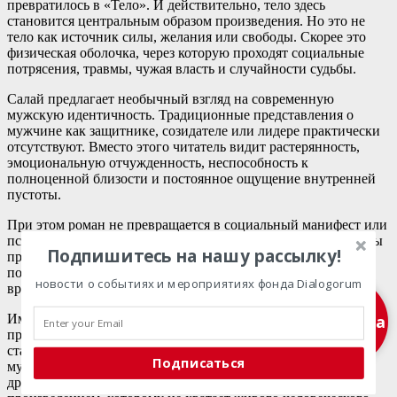
превратилось в «Тело». И действительно, тело здесь
становится центральным образом произведения. Но это не
тело как источник силы, желания или свободы. Скорее это
физическая оболочка, через которую проходят социальные
потрясения, травмы, чужая власть и случайности судьбы.
Салай предлагает необычный взгляд на современную
мужскую идентичность. Традиционные представления о
мужчине как защитнике, созидателе или лидере практически
отсутствуют. Вместо этого читатель видит растерянность,
эмоциональную отчужденность, неспособность к
полноценной близости и постоянное ощущение внутренней
пустоты.
При этом роман не превращается в социальный манифест или
психологическое исследование. Автор не объясняет причины
Подпишитесь на нашу рассылку!
происходящего и не предлагает готовых выводов. Он лишь
показывает человека таким, каким тот существует в своем
новости о событиях и мероприятиях фонда Dialogorum
времени и обстоятельствах.
Именно поэтому «Тело» наверняка вызовет
Подписка
противоположные реакции. Для одних читателей роман
станет блестящим и честным портретом современного
Подписаться
мужчины, оказавшегося в мире без ясных ориентиров. Для
других — холодным, эмоционально отстраненным