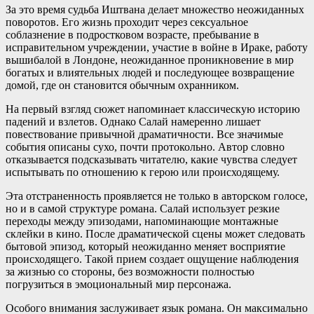
За это время судьба Иштвана делает множество неожиданных
поворотов. Его жизнь проходит через сексуальное
соблазнение в подростковом возрасте, пребывание в
исправительном учреждении, участие в войне в Ираке, работу
вышибалой в Лондоне, неожиданное проникновение в мир
богатых и влиятельных людей и последующее возвращение
домой, где он становится обычным охранником.
На первый взгляд сюжет напоминает классическую историю
падений и взлетов. Однако Салай намеренно лишает
повествование привычной драматичности. Все значимые
события описаны сухо, почти протокольно. Автор словно
отказывается подсказывать читателю, какие чувства следует
испытывать по отношению к герою или происходящему.
Эта отстраненность проявляется не только в авторском голосе,
но и в самой структуре романа. Салай использует резкие
переходы между эпизодами, напоминающие монтажные
склейки в кино. После драматической сцены может следовать
бытовой эпизод, который неожиданно меняет восприятие
происходящего. Такой прием создает ощущение наблюдения
за жизнью со стороны, без возможности полностью
погрузиться в эмоциональный мир персонажа.
Особого внимания заслуживает язык романа. Он максимально