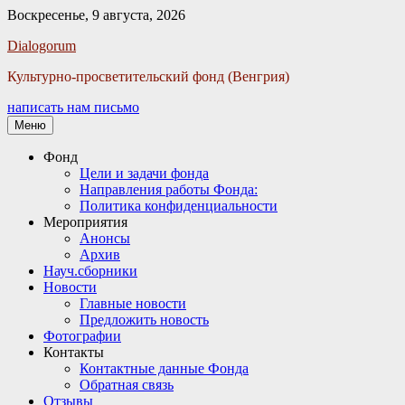
Воскресенье, 9 августа, 2026
Facebook
Twitter
Email
Instagram
VKontakte
Сайт
Телефон
Dialogorum
Культурно-просветительский фонд (Венгрия)
написать нам письмо
Меню
Основное
Фонд
Цели и задачи фонда
меню
Направления работы Фонда:
Политика конфиденциальности
Мероприятия
Анонсы
Архив
Науч.сборники
Новости
Главные новости
Предложить новость
Фотографии
Контакты
Контактные данные Фонда
Обратная связь
Отзывы