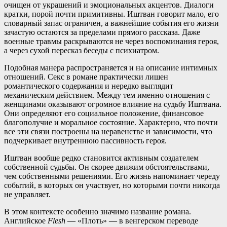
очищен от украшений и эмоциональных акцентов. Диалоги
кратки, порой почти примитивны. Иштван говорит мало, его
словарный запас ограничен, а важнейшие события его жизни
зачастую остаются за пределами прямого рассказа. Даже
военные травмы раскрываются не через воспоминания героя,
а через сухой пересказ беседы с психиатром.
Подобная манера распространяется и на описание интимных
отношений. Секс в романе практически лишен
романтического содержания и нередко выглядит
механическим действием. Между тем именно отношения с
женщинами оказывают огромное влияние на судьбу Иштвана.
Они определяют его социальное положение, финансовое
благополучие и моральное состояние. Характерно, что почти
все эти связи построены на неравенстве и зависимости, что
подчеркивает внутреннюю пассивность героя.
Иштван вообще редко становится активным создателем
собственной судьбы. Он скорее движим обстоятельствами,
чем собственными решениями. Его жизнь напоминает череду
событий, в которых он участвует, но которыми почти никогда
не управляет.
В этом контексте особенно значимо название романа.
Английское
Flesh
— «Плоть» — в венгерском переводе