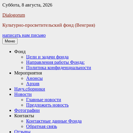
Суббота, 8 августа, 2026
Facebook
Twitter
Email
Instagram
VKontakte
Сайт
Телефон
Dialogorum
Культурно-просветительский фонд (Венгрия)
написать нам письмо
Меню
Основное
Фонд
Цели и задачи фонда
меню
Направления работы Фонда:
Политика конфиденциальности
Мероприятия
Анонсы
Архив
Науч.сборники
Новости
Главные новости
Предложить новость
Фотографии
Контакты
Контактные данные Фонда
Обратная связь
Отзывы