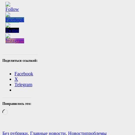
Поделиться ссылкой:
Facebook
X
Telegram
Понравилось это:
Загрузка…
Категории
Теги
Без рубрики
,
Главные новости
,
Новости
проблемы