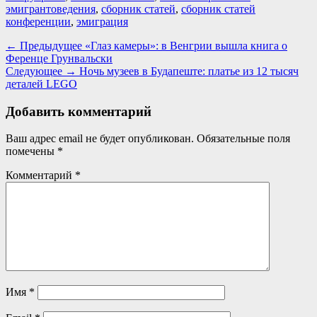
эмигрантоведения
,
сборник статей
,
сборник статей
конференции
,
эмиграция
Навигация
Предыдущая
← Предыдущее
«Глаз камеры»: в Венгрии вышла книга о
запись:
Ференце Грунвальски
по
Следующая
Следующее →
Ночь музеев в Будапеште: платье из 12 тысяч
записям
запись:
деталей LEGO
Добавить комментарий
Ваш адрес email не будет опубликован.
Обязательные поля
помечены
*
Комментарий
*
Имя
*