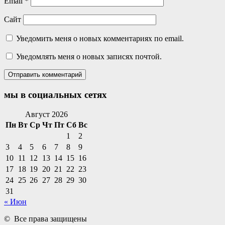
Email
*
Сайт
Уведомить меня о новых комментариях по email.
Уведомлять меня о новых записях почтой.
мы в социальных сетях
Facebook
Twitter
Email
Instagram
VKontakte
Сайт
Телефон
Август 2026
Пн
Вт
Ср
Чт
Пт
Сб
Вс
1
2
3
4
5
6
7
8
9
10
11
12
13
14
15
16
17
18
19
20
21
22
23
24
25
26
27
28
29
30
31
« Июн
© Все права защищены