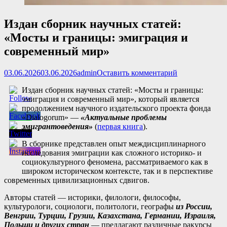
Издан сборник научных статей:
«Мосты и границы: эмиграция и
современный мир»
Опубликовано
Автор
03.06.2026
03.06.2026
admin
Оставить комментарий
Издан сборник научных статей: «Мосты и границы:
эмиграция и современный мир», который является
продолжением научного издательского проекта фонда
«Dialogorum» —
«Актуальные проблемы
эмигрантоведения»
(
первая книга
).
В сборнике представлен опыт междисциплинарного
исследования эмиграции как сложного историко- и
социокультурного феномена, рассматриваемого как в
широком историческом контексте, так и в перспективе
современных цивилизационных сдвигов.
Авторы статей — историки, филологи, философы,
культурологи, социологи, политологи, географы
из России,
Венгрии, Турции, Грузии, Казахстана, Германии, Израиля,
Польши и других стран
— предлагают различные ракурсы