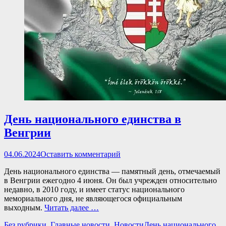
День национального единства в
Венгрии
Опубликовано
04.06.2024
Оставить комментарий
День национального единства — памятный день, отмечаемый
в Венгрии ежегодно 4 июня. Он был учрежден относительно
недавно, в 2010 году, и имеет статус национального
мемориального дня, не являющегося официальным
выходным.
Читать далее …
Категории
Теги
Без рубрики
,
Главные новости
,
Новости
День национального