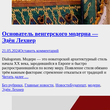
Основатель венгерского модерна —
Эдён Лехнер
Опубликовано
21.05.2024
Оставить комментарий
Dialogorum. Модерн — это новаторский архитектурный стиль
начала XX века, зародившийся в Европе и быстро
распространившийся по всему миру. Появление стиля обязано
трём важным факторам: стремление отказаться от традиций и
Читать далее …
Категории
Теги
Без рубрики
,
Главные новости
,
Новости
Будапешт
,
модерн
,
Эдён Лехнер