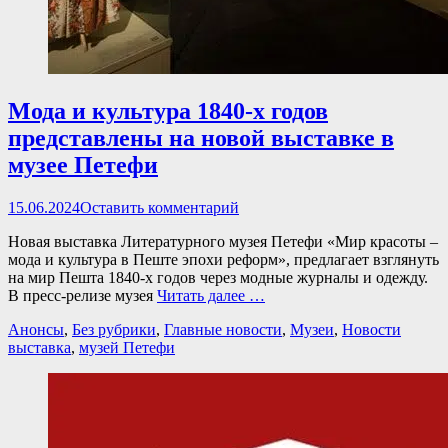
Мода и культура 1840-х годов
представлены на новой выставке в
музее Петефи
Опубликовано
15.06.2024
Оставить комментарий
Новая выставка Литературного музея Петефи «Мир красоты –
мода и культура в Пеште эпохи реформ», предлагает взглянуть
на мир Пешта 1840-х годов через модные журналы и одежду.
В пресс-релизе музея
Читать далее …
Категории
Теги
Анонсы
,
Без рубрики
,
Главные новости
,
Музеи
,
Новости
выставка
,
музей Петефи