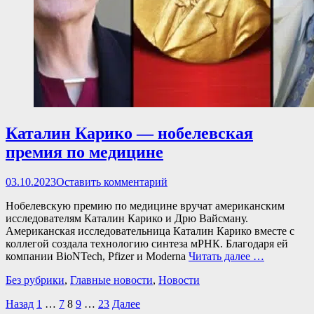
Каталин Карико — нобелевская
премия по медицине
Опубликовано
03.10.2023
Оставить комментарий
Нобелевскую премию по медицине вручат американским
исследователям Каталин Карико и Дрю Вайсману.
Американская исследовательница Каталин Карико вместе с
коллегой создала технологию синтеза мРНК. Благодаря ей
компании BioNTech, Pfizer и Moderna
Читать далее …
Категории
Без рубрики
,
Главные новости
,
Новости
Пагинация
Страница
Страница
Страница
Страница
Страница
Назад
1
…
7
8
9
…
23
Далее