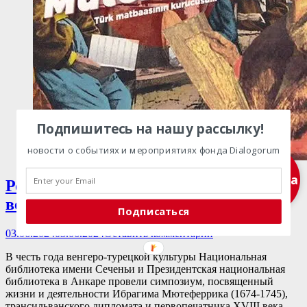
Подпишитесь на нашу рассылку!
новости о событиях и мероприятиях фонда Dialogorum
Подписка
Роль Ибрагима Мютеферрика в
венгеро-турецких отношениях
Подписаться
Опубликовано
03.06.2024
03.06.2024
Оставить комментарий
В честь года венгеро-турецкой культуры Национальная
библиотека имени Сеченьи и Президентская национальная
библиотека в Анкаре провели симпозиум, посвященный
жизни и деятельности Ибрагима Мютеферрика (1674-1745),
трансильванского дипломата и первопечатника XVIII века.