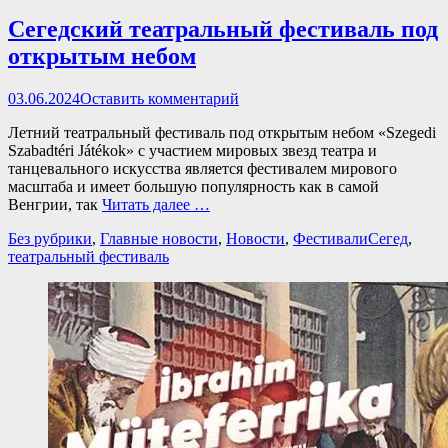
Сегедский театральный фестиваль под
открытым небом
Опубликовано
03.06.2024
Оставить комментарий
Летний театральный фестиваль под открытым небом «Szegedi
Szabadtéri Játékok» с участием мировых звезд театра и
танцевального искусства является фестивалем мирового
масштаба и имеет большую популярность как в самой
Венгрии, так
Читать далее …
Категории
Теги
Без рубрики
,
Главные новости
,
Новости
,
Фестивали
Сегед
,
театральный фестиваль