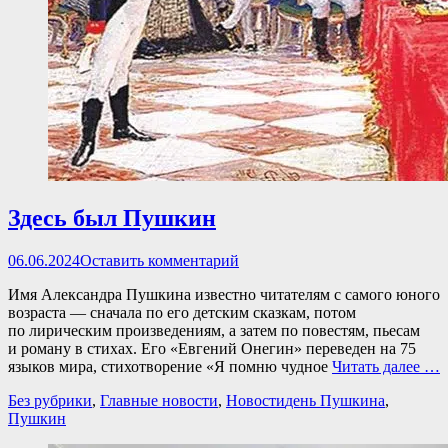
Здесь был Пушкин
Опубликовано
06.06.2024
Оставить комментарий
Имя Александра Пушкина известно читателям с самого юного
возраста — сначала по его детским сказкам, потом
по лирическим произведениям, а затем по повестям, пьесам
и роману в стихах. Его «Евгений Онегин» переведен на 75
языков мира, стихотворение «Я помню чудное
Читать далее …
Категории
Теги
Без рубрики
,
Главные новости
,
Новости
день Пушкина
,
Пушкин