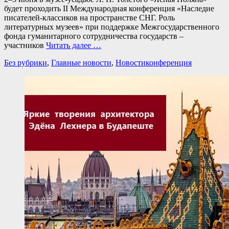
будет проходить II Международная конференция «Наследие
писателей-классиков на пространстве СНГ. Роль
литературных музеев» при поддержке Межгосударственного
фонда гуманитарного сотрудничества государств –
участников
Читать далее …
Категории
Теги
Без рубрики
,
Главные новости
,
Новости
конференция