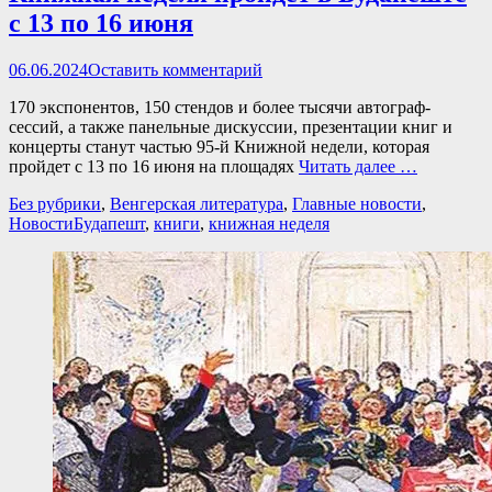
с 13 по 16 июня
Опубликовано
06.06.2024
Оставить комментарий
170 экспонентов, 150 стендов и более тысячи автограф-
сессий, а также панельные дискуссии, презентации книг и
концерты станут частью 95-й Книжной недели, которая
пройдет с 13 по 16 июня на площадях
Читать далее …
Категории
Без рубрики
,
Венгерская литература
,
Главные новости
,
Теги
Новости
Будапешт
,
книги
,
книжная неделя