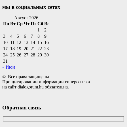
записей
мы в социальных сетях
Facebook
Twitter
Email
Instagram
VKontakte
Сайт
Телефон
Август 2026
Пн
Вт
Ср
Чт
Пт
Сб
Вс
1
2
3
4
5
6
7
8
9
10
11
12
13
14
15
16
17
18
19
20
21
22
23
24
25
26
27
28
29
30
31
« Июн
© Все права защищены
При цитировании информации гиперссылка
на сайт dialogorum.hu обязательна.
Обратная связь