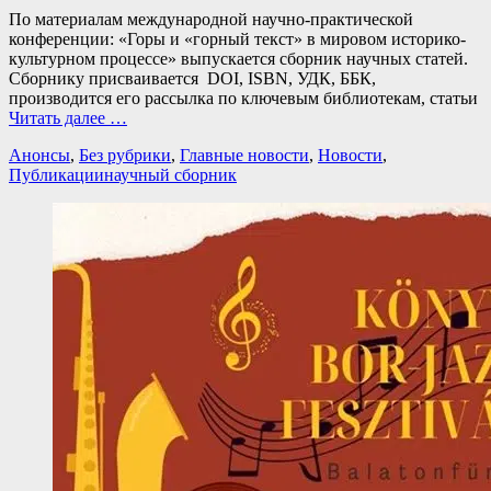
По материалам международной научно-практической
конференции: «Горы и «горный текст» в мировом историко-
культурном процессе» выпускается сборник научных статей.
Сборнику присваивается DOI, ISBN, УДК, ББК,
производится его рассылка по ключевым библиотекам, статьи
Читать далее …
Категории
Анонсы
,
Без рубрики
,
Главные новости
,
Новости
,
Теги
Публикации
научный сборник