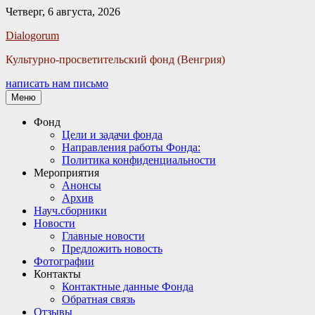
Четверг, 6 августа, 2026
Facebook
Twitter
Email
Instagram
VKontakte
Сайт
Телефон
Dialogorum
Культурно-просветительский фонд (Венгрия)
написать нам письмо
Меню
Основное
Фонд
Цели и задачи фонда
меню
Направления работы Фонда:
Политика конфиденциальности
Мероприятия
Анонсы
Архив
Науч.сборники
Новости
Главные новости
Предложить новость
Фотографии
Контакты
Контактные данные Фонда
Обратная связь
Отзывы