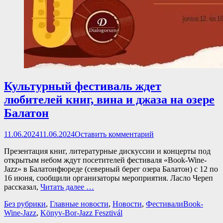
Культурный фестиваль ждет
любителей книг, вина и джаза на озере
Балатон
Опубликовано
11.06.2024
11.06.2024
Оставить комментарий
Презентация книг, литературные дискуссии и концерты под
открытым небом ждут посетителей фестиваля «Book-Wine-
Jazz» в Балатонфюреде (северный берег озера Балатон) с 12 по
16 июня, сообщили организаторы мероприятия. Ласло Череп
рассказал,
Читать далее …
Категории
Теги
Без рубрики
,
Главные новости
,
Новости
,
Фестивали
Book-
Wine-Jazz
,
Könyv-Bor-Jazz Fesztivál