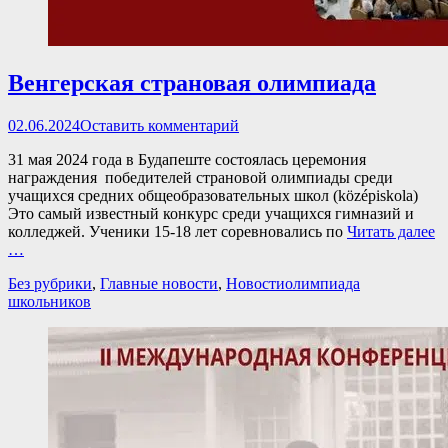
Венгерская страновая олимпиада
Опубликовано
02.06.2024
Оставить комментарий
31 мая 2024 года в Будапеште состоялась церемония
награждения победителей страновой олимпиады среди
учащихся средних общеобразовательных школ (középiskola)
Это самый известный конкурс среди учащихся гимназий и
колледжей. Ученики 15-18 лет соревновались по
Читать далее
…
Категории
Теги
Без рубрики
,
Главные новости
,
Новости
олимпиада
школьников