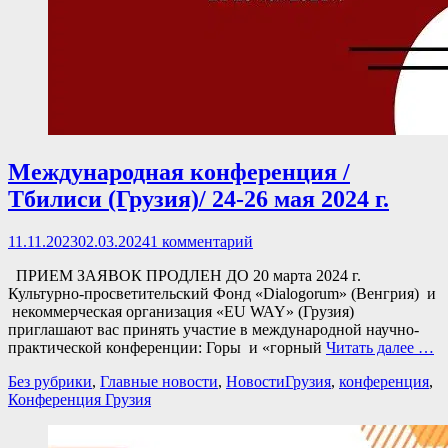
Международная конференция /
Тбилиси (Грузия)/ 24-26 мая 2024 г.
Опубликовано
11.11.2023
02.03.2024
1 комментарий
ПРИЕМ ЗАЯВОК ПРОДЛЕН ДО 20 марта 2024 г.
Культурно-просветительский Фонд «Dialogorum» (Венгрия) и
некоммерческая организация «EU WAY» (Грузия)
приглашают вас принять участие в международной научно-
практической конференции: Горы и «горный
Читать далее …
Категории
Теги
Без рубрики
,
Главные новости
,
Новости
Грузия
,
конференция
,
Конференция Грузия