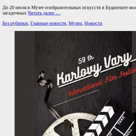
До 20 июля в Музее изобразительных искусств в Будапеште мож
загадочных
Читать далее …
Категории
Без рубрики
,
Главные новости
,
Музеи
,
Новости