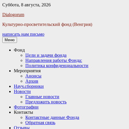
Суббота, 8 августа, 2026
Facebook
Twitter
Email
Instagram
VKontakte
Сайт
Телефон
Dialogorum
Культурно-просветительский фонд (Венгрия)
написать нам письмо
Меню
Основное
Фонд
Цели и задачи фонда
меню
Направления работы Фонда:
Политика конфиденциальности
Мероприятия
Анонсы
Архив
Науч.сборники
Новости
Главные новости
Предложить новость
Фотографии
Контакты
Контактные данные Фонда
Обратная связь
Отзывы