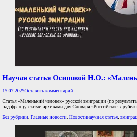
Научая статья Осиповой Н.О.: «Малень
Опубликовано
15.07.2025
Оставить комментарий
Статья «Маленький человек» русской эмиграции (по результата
над французскими архивами для Словаря «Российское зарубеж
Категории
Теги
Без рубрики
,
Главные новости
,
Новости
научная статья
,
эмигра