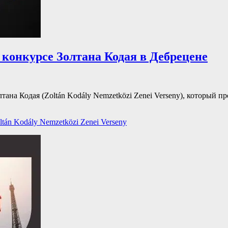
 конкурсе Золтана Кодая в Дебрецене
на Кодая (Zoltán Kodály Nemzetközi Zenei Verseny), который пр
ги
ltán Kodály Nemzetközi Zenei Verseny