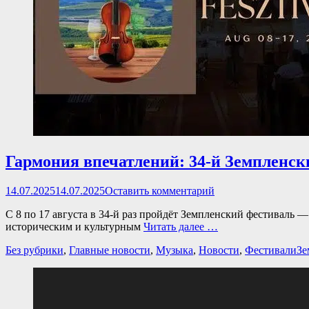
Гармония впечатлений: 34-й Земпленск
Опубликовано
14.07.2025
14.07.2025
Оставить комментарий
С 8 по 17 августа в 34-й раз пройдёт Земпленский фестиваль 
историческим и культурным
Читать далее …
Категории
Те
Без рубрики
,
Главные новости
,
Музыка
,
Новости
,
Фестивали
Зе