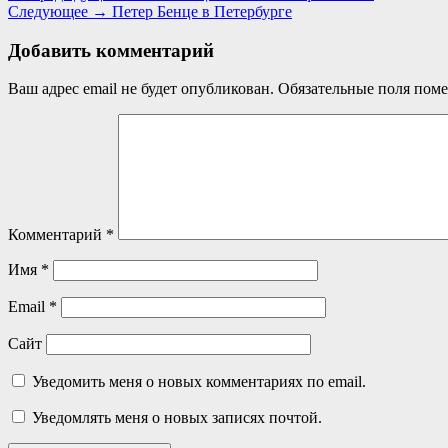
Следующая
запись:
Следующее →
Петер Бенце в Петербурге
по
запись:
записям
Добавить комментарий
Ваш адрес email не будет опубликован.
Обязательные поля пом
Комментарий
*
Имя
*
Email
*
Сайт
Уведомить меня о новых комментариях по email.
Уведомлять меня о новых записях почтой.