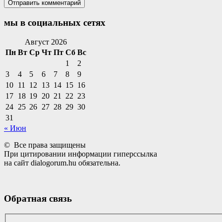
мы в социальных сетях
Facebook
Twitter
Email
Instagram
VKontakte
Сайт
Телефон
Август 2026
Пн
Вт
Ср
Чт
Пт
Сб
Вс
1
2
3
4
5
6
7
8
9
10
11
12
13
14
15
16
17
18
19
20
21
22
23
24
25
26
27
28
29
30
31
« Июн
© Все права защищены
При цитировании информации гиперссылка
на сайт dialogorum.hu обязательна.
Обратная связь