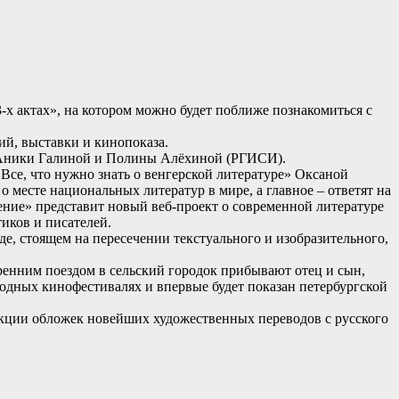
-х актах», на котором можно будет поближе познакомиться с
ий, выставки и кинопоказа.
 Аники Галиной и Полины Алёхиной (РГИСИ).
«Все, что нужно знать о венгерской литературе» Оксаной
 месте национальных литератур в мире, а главное – ответят на
ение» представит новый веб-проект о современной литературе
иков и писателей.
де, стоящем на пересечении текстуального и изобразительного,
тренним поездом в сельский городок прибывают отец и сын,
родных кинофестивалях и впервые будет показан петербургской
укции обложек новейших художественных переводов с русского