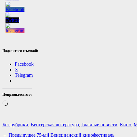
Поделиться ссылкой:
Facebook
X
Telegram
Понравилось это:
Загрузка…
Категории
Без рубрики
,
Венгерская литература
,
Главные новости
,
Кино
,
М
Навигация
Предыдущая
← Предыдущее
75-ый Венецианский кинофестиваль