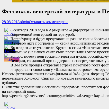
Фестиваль венгерской литературы в Пе
Опубликовано
Автор
28.08.2018
admin
Оставить комментарий
8 сентября 2018 года в Арт-центре «Цифербург на Фонтан
современной венгерской литературой.
Петербуржцам будут представлены разные грани богатой в
В первом акте программы — серия ассоциативных этюдо
Во втором акте участники Круглого стола «Как читать вен
Якименко (на нашем сайте была презентация этого проекта
вопрос, почему венгерская литература нужна российском
Венгрии, созданный при поддержке непосредственных уча
В 3-м акте пройдет открытая встреча почетного гостя фес
и представит свою книгу «Шахматы на острове», которую
Итогом фестиваля станет показ фильма «1945» (реж. Ференц Тё
пережившие Холокост. Снятый по новелле венгерского писател
публике.
В качестве дополнения к основной программе, посетителей фе
на венгерский язык.
https://peterburg2.ru/events/literaturnyy-minifestival-vengerskaya-lit