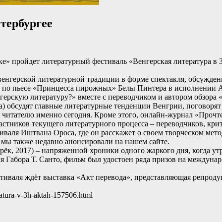
тербургее
ке» пройдет литературный фестиваль «Венгерская литература в 3
енгерской литературной традиции в форме спектакля, обсужден
в по пьесе «Принцесса пирожных» Белы Пинтера в исполнении
герскую литературу?» вместе с переводчиком и автором обзора 
) обсудят главные литературные тенденции Венгрии, поговорят о
у читателю именно сегодня. Кроме этого, онлайн-журнал «Прочт
стников текущего литературного процесса – переводчиков, крит
тиваля Иштвана Ороса, где он расскажет о своем творческом мето
 мы также недавно анонсировали на нашем сайте.
рёк, 2017) – напряженной хроники одного жаркого дня, когда у
я Габора Т. Санто, фильм был удостоен ряда призов на междуна
стиваля ждёт выставка «Акт перевода», представляющая репрод
eratura-v-3h-aktah-157506.html