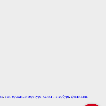
зи
,
венгерская литература
,
санкт-петербург
,
фестиваль