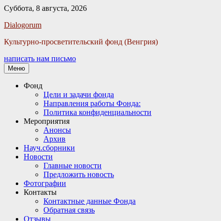
Суббота, 8 августа, 2026
Facebook
Twitter
Email
Instagram
VKontakte
Сайт
Телефон
Dialogorum
Культурно-просветительский фонд (Венгрия)
написать нам письмо
Меню
Основное
Фонд
Цели и задачи фонда
меню
Направления работы Фонда:
Политика конфиденциальности
Мероприятия
Анонсы
Архив
Науч.сборники
Новости
Главные новости
Предложить новость
Фотографии
Контакты
Контактные данные Фонда
Обратная связь
Отзывы