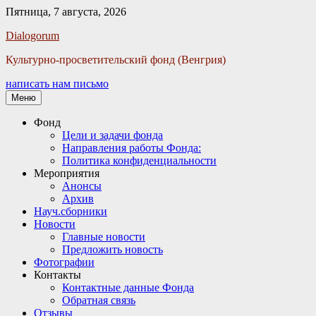
Пятница, 7 августа, 2026
Facebook
Twitter
Email
Instagram
VKontakte
Сайт
Телефон
Dialogorum
Культурно-просветительский фонд (Венгрия)
написать нам письмо
Меню
Основное
Фонд
Цели и задачи фонда
меню
Направления работы Фонда:
Политика конфиденциальности
Мероприятия
Анонсы
Архив
Науч.сборники
Новости
Главные новости
Предложить новость
Фотографии
Контакты
Контактные данные Фонда
Обратная связь
Отзывы