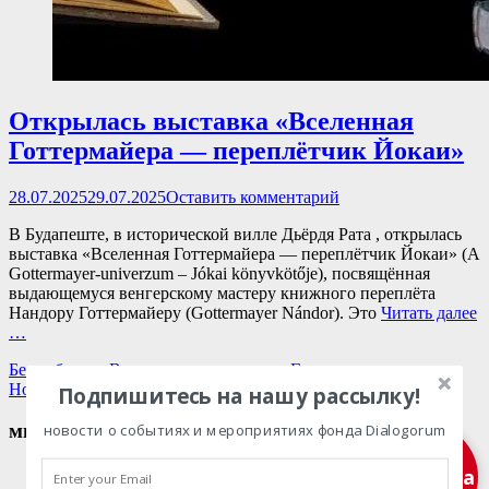
Открылась выставка «Вселенная
Готтермайера — переплётчик Йокаи»
Опубликовано
28.07.2025
29.07.2025
Оставить комментарий
В Будапеште, в исторической вилле Дьёрдя Рата , открылась
выставка «Вселенная Готтермайера — переплётчик Йокаи» (A
Gottermayer-univerzum – Jókai könyvkötője), посвящённая
выдающемуся венгерскому мастеру книжного переплёта
Нандору Готтермайеру (Gottermayer Nándor). Это
Читать далее
…
Категории
Без рубрики
,
Венгерская литература
,
Главные новости
,
Теги
Новости
Будапешт
,
Венгрия
,
выставка
,
Мор
Подпишитесь на нашу рассылку!
мы в социальных сетях
новости о событиях и мероприятиях фонда Dialogorum
Facebook
Twitter
Email
Instagram
VKontakte
Сайт
Телефон
Подписка
Июль 2025