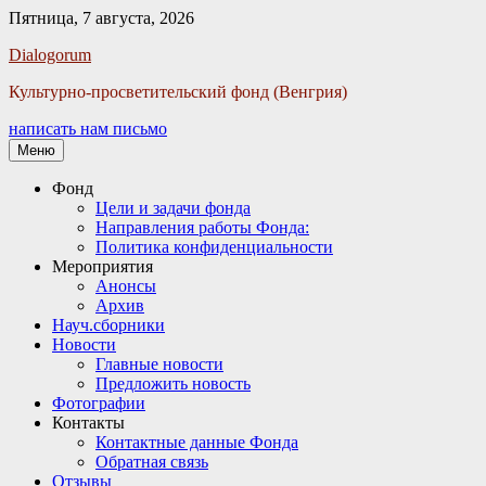
Пятница, 7 августа, 2026
Facebook
Twitter
Email
Instagram
VKontakte
Сайт
Телефон
Dialogorum
Культурно-просветительский фонд (Венгрия)
написать нам письмо
Меню
Основное
Фонд
Цели и задачи фонда
меню
Направления работы Фонда:
Политика конфиденциальности
Мероприятия
Анонсы
Архив
Науч.сборники
Новости
Главные новости
Предложить новость
Фотографии
Контакты
Контактные данные Фонда
Обратная связь
Отзывы