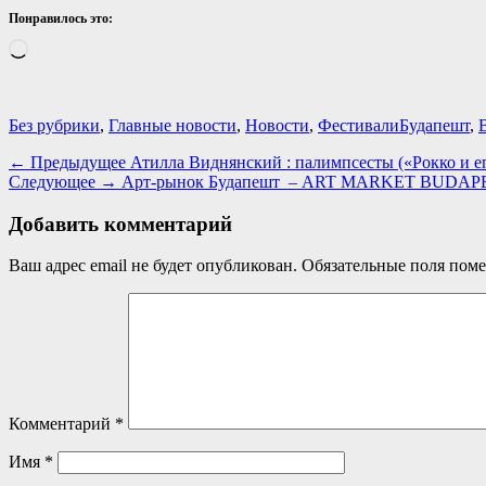
Понравилось это:
Загрузка…
Категории
Теги
Без рубрики
,
Главные новости
,
Новости
,
Фестивали
Будапешт
,
Навигация
Предыдущая
← Предыдущее
Атилла Виднянский : палимпсесты («Рокко и е
Следующая
запись:
Следующее →
Арт-рынок Будапешт – ART MARKET BUDAPEST!
по
запись:
записям
Добавить комментарий
Ваш адрес email не будет опубликован.
Обязательные поля пом
Комментарий
*
Имя
*