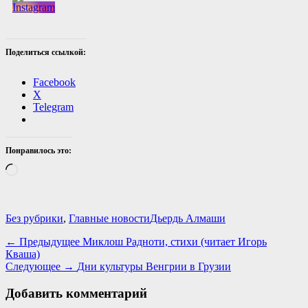
Поделиться ссылкой:
Facebook
X
Telegram
Понравилось это:
Загрузка…
Категории
Теги
Без рубрики
,
Главные новости
Дьердь Алмаши
Навигация
Предыдущая
← Предыдущее
Миклош Радноти, стихи (читает Игорь
запись:
Кваша)
по
Следующая
Следующее →
Дни культуры Венгрии в Грузии
записям
запись:
Добавить комментарий