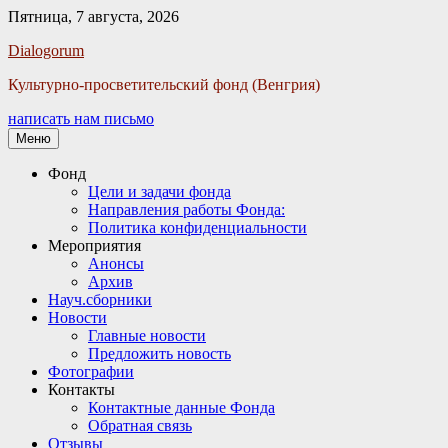
Пятница, 7 августа, 2026
Facebook
Twitter
Email
Instagram
VKontakte
Сайт
Телефон
Dialogorum
Культурно-просветительский фонд (Венгрия)
написать нам письмо
Меню
Основное
Фонд
Цели и задачи фонда
меню
Направления работы Фонда:
Политика конфиденциальности
Мероприятия
Анонсы
Архив
Науч.сборники
Новости
Главные новости
Предложить новость
Фотографии
Контакты
Контактные данные Фонда
Обратная связь
Отзывы