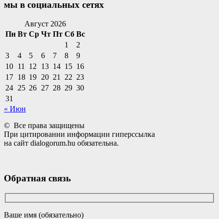
мы в социальных сетях
Facebook
Twitter
Email
Instagram
VKontakte
Сайт
Телефон
Август 2026
Пн
Вт
Ср
Чт
Пт
Сб
Вс
1
2
3
4
5
6
7
8
9
10
11
12
13
14
15
16
17
18
19
20
21
22
23
24
25
26
27
28
29
30
31
« Июн
© Все права защищены
При цитировании информации гиперссылка
на сайт dialogorum.hu обязательна.
Обратная связь
Ваше имя (обязательно)