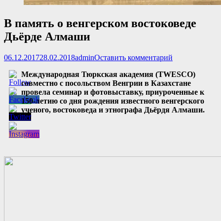
В память о венгерском востоковеде
Дьёрде Алмаши
Опубликовано
Автор
06.12.2017
28.02.2018
admin
Оставить комментарий
Международная Тюркская академия (TWESCO)
совместно с посольством Венгрии в Казахстане
провела семинар и фотовыставку, приуроченные к
150-летию со дня рождения известного венгерского
ученого, востоковеда и этнографа Дьёрдя Алмаши.