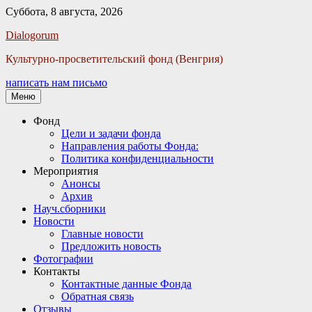
Суббота, 8 августа, 2026
Facebook
Twitter
Email
Instagram
VKontakte
Сайт
Телефон
Dialogorum
Культурно-просветительский фонд (Венгрия)
написать нам письмо
Меню
Основное
Фонд
Цели и задачи фонда
меню
Направления работы Фонда:
Политика конфиденциальности
Мероприятия
Анонсы
Архив
Науч.сборники
Новости
Главные новости
Предложить новость
Фотографии
Контакты
Контактные данные Фонда
Обратная связь
Отзывы