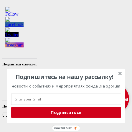
Поделиться ссылкой:
Подпишитесь на нашу рассылку!
Facebook
X
новости о событиях и мероприятиях фонда Dialogorum
Telegram
Подписка
Понравилось это:
Подписаться
Загрузка…
POWERED BY