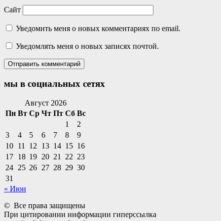
Сайт
Уведомить меня о новых комментариях по email.
Уведомлять меня о новых записях почтой.
мы в социальных сетях
Facebook
Twitter
Email
Instagram
VKontakte
Сайт
Телефон
Август 2026
Пн
Вт
Ср
Чт
Пт
Сб
Вс
1
2
3
4
5
6
7
8
9
10
11
12
13
14
15
16
17
18
19
20
21
22
23
24
25
26
27
28
29
30
31
« Июн
© Все права защищены
При цитировании информации гиперссылка