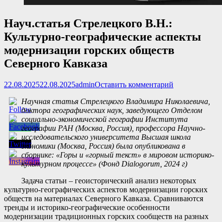
Науч.статья Стрелецкого В.Н.:
Культурно-географические аспекты
модернизации горских обществ
Северного Кавказа
Опубликовано
Автор
22.08.2025
22.08.2025
admin
Оставить комментарий
Научная статья Стрелецкого Владимира Николаевича,
доктора географических наук, заведующего Отделом
социально-экономической географии Института
географии РАН (Москва, Россия), профессора Научно-
исследовательского университета Высшая школа
экономики (Москва, Россия) была опубликована в
сборнике: «Горы и «горный текст» в мировом историко-
культурном процессе» (Фонд Dialogorum, 2024 г)
Задача статьи – геоисторический анализ некоторых
культурно-географических аспектов модернизации горских
обществ на материалах Северного Кавказа. Сравниваются
тренды и историко-географические особенности
модернизации традиционных горских сообществ на разных