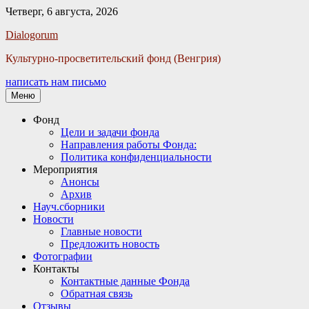
Четверг, 6 августа, 2026
Facebook
Twitter
Email
Instagram
VKontakte
Сайт
Телефон
Dialogorum
Культурно-просветительский фонд (Венгрия)
написать нам письмо
Меню
Основное
Фонд
Цели и задачи фонда
меню
Направления работы Фонда:
Политика конфиденциальности
Мероприятия
Анонсы
Архив
Науч.сборники
Новости
Главные новости
Предложить новость
Фотографии
Контакты
Контактные данные Фонда
Обратная связь
Отзывы