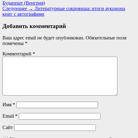
запись:
Будапешт (Венгрия)
по
Следующая
Следующее →
Литературные сокровища: итоги аукциона
записям
запись:
книг с автографами
Добавить комментарий
Ваш адрес email не будет опубликован.
Обязательные поля
помечены
*
Комментарий
*
Имя
*
Email
*
Сайт