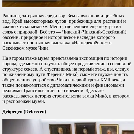
Равнина, затерянная среди гор. Земля вулканов и целебных
вод. Край высокогорных лугов, прибежище для растений и
«живых ископаемых». Место, где человек ещё не утратил
связь с природой. Всё это — Чикский (Чикский-Секейский)
бассейн, природное и историческое наследие которого
раскрывает постоянная выставка «На перекрёстке» в
Секейском музее Чика.
На втором этаже музея представлена экспозиция по истории
города, где можно получить общее представление о сословной
структуре секеев. А спустившись на первый этаж, вы, следуя
по жизненному пути Ференца Микó, сможете глубже понять
общественное устройство Чика в первой трети XVII века, а
также познакомиться с дипломатическими и финансовыми
реалиями Трансильвании того времени. Здесь же
рассказывается история строительства замка Микó, в котором
и расположен музей.
Дебрецен (Debrecen)