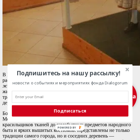
Подпишитесь на нашу рассылку!
В Мезёкёвешде, сердце земли матё, народное искусство
расцвело вопреки бедности. Как говорили здесь:
«пусть в
новости о событиях и мероприятиях фонда Dialogorum
животе урчит, лишь бы всё сияло»
. Именно эту
жизнерадостную любовь к красоте, декоративности и
Подписка
традиции передаёт Музей матё, рассказывающий о прошлом
деревенской жизни.
Подписаться
Богатая экспозиция знакомит с бытом и ремёслами былого
Мезёкёвешда — от мастерских шубников, гончаров и
красильщиков тканей до самобытных предметов народного
быта и ярких вышитых костюмов. Представлены не только
традиции самого города, но и соседних деревень —