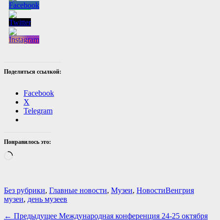
Поделиться ссылкой:
Facebook
X
Telegram
Понравилось это:
Загрузка…
Категории
Теги
Без рубрики
,
Главные новости
,
Музеи
,
Новости
Венгрия
музеи
,
день музеев
Навигация
Предыдущая
← Предыдущее
Международная конференция 24-25 октября