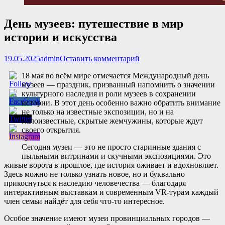
День музеев: путешествие в мир
истории и искусства
Опубликовано
Автор
19.05.2025
admin
Оставить комментарий
18 мая во всём мире отмечается Международный день
музеев — праздник, призванный напомнить о значении
культурного наследия и роли музеев в сохранении
истории. В этот день особенно важно обратить внимание
не только на известные экспозиции, но и на
малоизвестные, скрытые жемчужины, которые ждут
своего открытия.
Сегодня музеи — это не просто старинные здания с
пыльными витринами и скучными экспозициями. Это
живые ворота в прошлое, где история оживает и вдохновляет.
Здесь можно не только узнать новое, но и буквально
прикоснуться к наследию человечества — благодаря
интерактивным выставкам и современным VR-турам каждый
член семьи найдёт для себя что-то интересное.
Особое значение имеют музеи провинциальных городов —