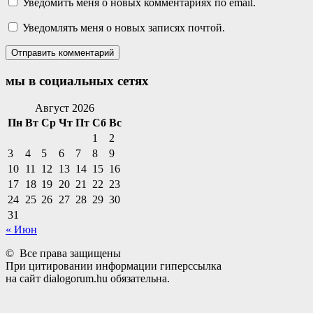
Уведомить меня о новых комментариях по email.
Уведомлять меня о новых записях почтой.
мы в социальных сетях
Facebook
Twitter
Email
Instagram
VKontakte
Сайт
Телефон
Август 2026
Пн
Вт
Ср
Чт
Пт
Сб
Вс
1
2
3
4
5
6
7
8
9
10
11
12
13
14
15
16
17
18
19
20
21
22
23
24
25
26
27
28
29
30
31
« Июн
© Все права защищены
При цитировании информации гиперссылка
на сайт dialogorum.hu обязательна.