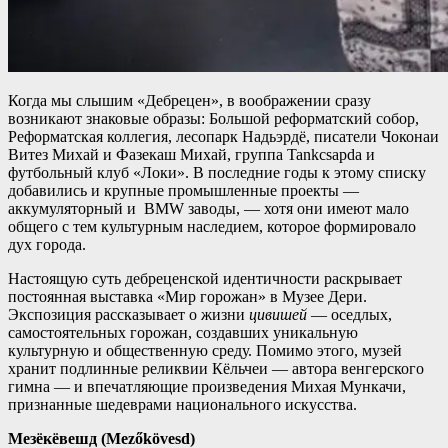
Когда мы слышим «Дебрецен», в воображении сразу
возникают знаковые образы: Большой реформатский собор,
Реформатская коллегия, лесопарк Надьэрдё, писатели Чоконаи
Витез Михай и Фазекаш Михай, группа Tankcsapda и
футбольный клуб «Локи». В последние годы к этому списку
добавились и крупные промышленные проекты —
аккумуляторный и BMW заводы, — хотя они имеют мало
общего с тем культурным наследием, которое формировало
дух города.
Настоящую суть дебреценской идентичности раскрывает
постоянная выставка «Мир горожан» в Музее Дери.
Экспозиция рассказывает о жизни
цивишей
— оседлых,
самостоятельных горожан, создавших уникальную
культурную и общественную среду. Помимо этого, музей
хранит подлинные реликвии Кёльчеи — автора венгерского
гимна — и впечатляющие произведения Михая Мункачи,
признанные шедеврами национального искусства.
Мезёкёвешд (Mezőkövesd)