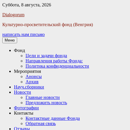
Суббота, 8 августа, 2026
Facebook
Twitter
Email
Instagram
VKontakte
Сайт
Телефон
Dialogorum
Культурно-просветительский фонд (Венгрия)
написать нам письмо
Меню
Основное
Фонд
Цели и задачи фонда
меню
Направления работы Фонда:
Политика конфиденциальности
Мероприятия
Анонсы
Архив
Науч.сборники
Новости
Главные новости
Предложить новость
Фотографии
Контакты
Контактные данные Фонда
Обратная связь
Отзывы