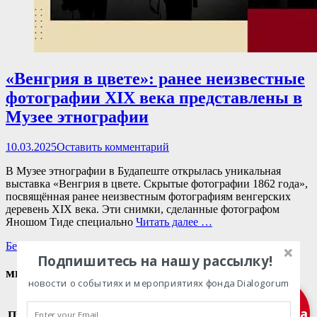
«Венгрия в цвете»: ранее неизвестные
фотографии XIX века представлены в
Музее этнографии
Опубликовано
10.03.2025
Оставить комментарий
В Музее этнографии в Будапеште открылась уникальная
выставка «Венгрия в цвете. Скрытые фотографии 1862 года»,
посвящённая ранее неизвестным фотографиям венгерских
деревень XIX века. Эти снимки, сделанные фотографом
Яношом Тиде специально
Читать далее …
Категории
Без рубрики
,
Главные новости
,
Музеи
,
Новости
Подпишитесь на нашу рассылку!
мы в социальных сетях
новости о событиях и мероприятиях фонда Dialogorum
Facebook
Twitter
Email
Instagram
VKontakte
Сайт
Телефон
Март 2025
Подписка
Пн
Вт
Ср
Чт
Пт
Сб
Вс