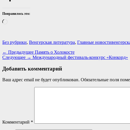
Понравилось это:
Загрузка…
Категории
Теги
Без рубрики
,
Венгерская литература
,
Главные новости
венгерск
Навигация
Предыдущая
← Предыдущее
Память о Холокосте
Следующая
запись:
Следующее →
Международный фестиваль-конкурс «Конкорд»
по
запись:
записям
Добавить комментарий
Ваш адрес email не будет опубликован.
Обязательные поля пом
Комментарий
*