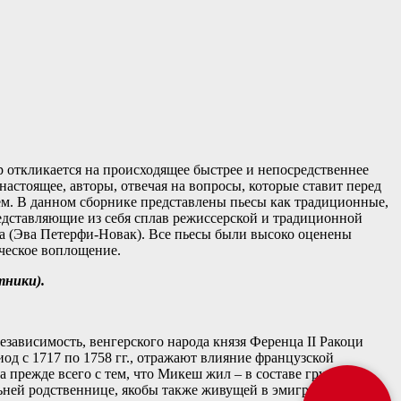
 откликается на происходящее быстрее и непосредственнее
настоящее, авторы, отвечая на вопросы, которые ставит перед
ем. В данном сборнике представлены пьесы как традиционные,
редставляющие из себя сплав режиссерской и традиционной
ма (Эва Петерфи-Новак). Все пьесы были высоко оценены
ческое воплощение.
тники).
зависимость, венгерского народа князя Ференца II Ракоци
од с 1717 по 1758 гг., отражают влияние французской
а прежде всего с тем, что Микеш жил – в составе группы
ьней родственнице, якобы также живущей в эмиграции, но в