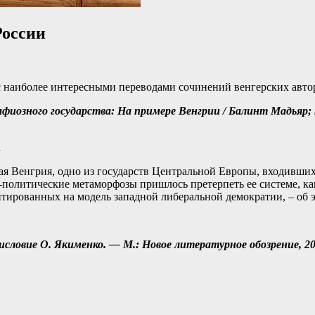
России
с наиболее интересными переводами сочинений венгерских автор
озного государства: На примере Венгрии / Балинт Мадьяр; пе
ая Венгрия, одно из государств Центральной Европы, входивши
политические метаморфозы пришлось претерпеть ее системе, к
ентированных на модель западной либеральной демократии, – об 
едисловие О. Якименко. — М.: Новое литературное обозрение, 20